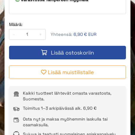
Määrä:
-
+
Yhteensä:
6,90 € EUR
Lisää ostoskoriin
Lisää muistilistalle
Kaikki tuotteet lähtevät omasta varastosta,
Suomesta.
Toimitus 1–3 arkipäivässä alk. 6,90 €
Osta nyt ja maksa myöhemmin laskulla tai
osamaksulla.
Sujuva ja taatusti suomalainen asiakaspalvelu.