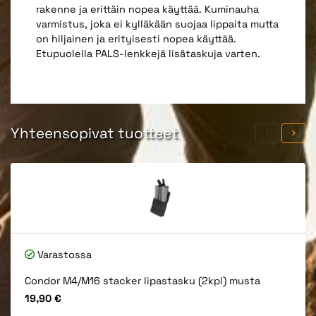
rakenne ja erittäin nopea käyttää. Kuminauha
varmistus, joka ei kylläkään suojaa lippaita mutta
on hiljainen ja erityisesti nopea käyttää.
Etupuolella PALS-lenkkejä lisätaskuja varten.
Yhteensopivat tuotteet
Varastossa
Condor M4/M16 stacker lipastasku (2kpl) musta
Hinta
19,90 €