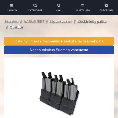
VALIKKO
KATEGORIAT
HAKU
MUISTILISTA
OSTOSKORI
Etusivu
VARUSTEET
Lipastaskut
Kiväärinlippaille
Condor
Osta nyt, maksa myöhemmin laskulla tai osamaksulla
Nopea toimitus Suomen varastosta