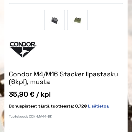
Condor M4/M16 Stacker lipastasku
(6kpl), musta
Hinta
35,90 €
/ kpl
Bonuspisteet tästä tuotteesta: 0,72€
Lisätietoa
Tuotekoodi:
CON-MA44-BK