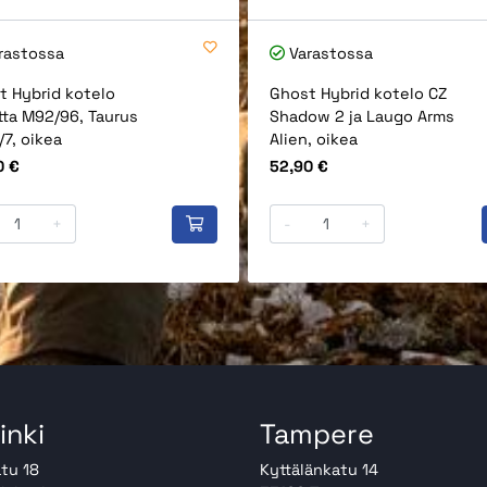
rastossa
Varastossa
t Hybrid kotelo
Ghost Hybrid kotelo CZ
tta M92/96, Taurus
Shadow 2 ja Laugo Arms
7, oikea
Alien, oikea
Hinta
0 €
52,90 €
+
-
+
inki
Tampere
tu 18
Kyttälänkatu 14