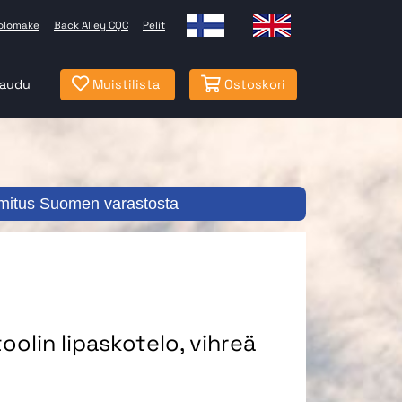
olomake
Back Alley CQC
Pelit
jaudu
Muistilista
Ostoskori
mitus Suomen varastosta
oolin lipaskotelo, vihreä