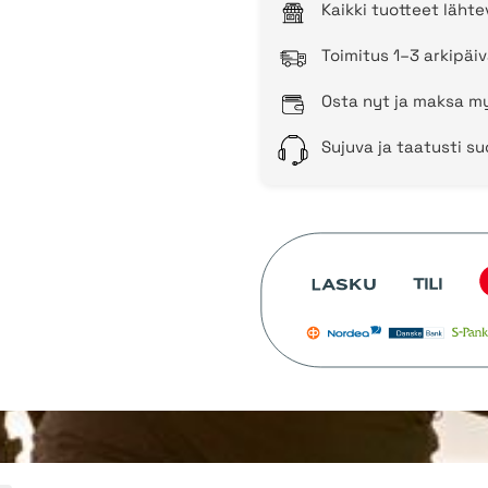
Kaikki tuotteet läht
Toimitus 1–3 arkipäiv
Osta nyt ja maksa my
Sujuva ja taatusti s