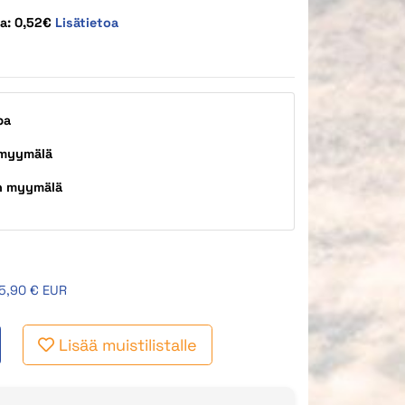
ta: 0,52€
Lisätietoa
pa
 myymälä
n myymälä
5,90 € EUR
Lisää muistilistalle