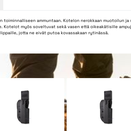
n toiminnalliseen ammuntaan. Kotelon nerokkaan muotoilun ja s
aille. Kotelot myös soveltuvat sekä vasen että oikeakätisille ampu
ippaille, jotta ne eivät putoa kovassakaan rytinässä.