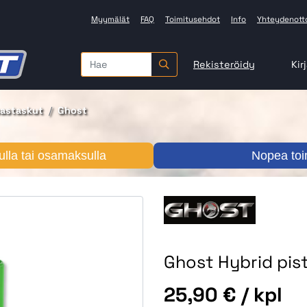
Myymälät
FAQ
Toimitusehdot
Info
Yhteydenott
Rekisteröidy
Kir
pastaskut
Ghost
lla tai osamaksulla
Nopea toi
Ghost Hybrid pist
Hinta
25,90 €
/ kpl