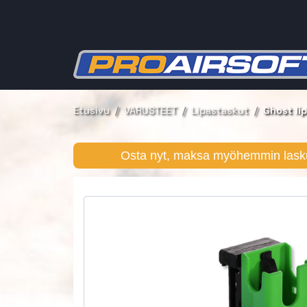
Etusivu
VARUSTEET
Lipastaskut
Ghost li
Osta nyt, maksa myöhemmin lasku