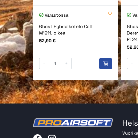
Varastossa
Va
Ghost Hybrid kotelo Colt
Ghos
M1911, oikea
Bere
PT24/
Hinta
52,90 €
Hinta
52,9
-
+
-
Hels
Vuorika