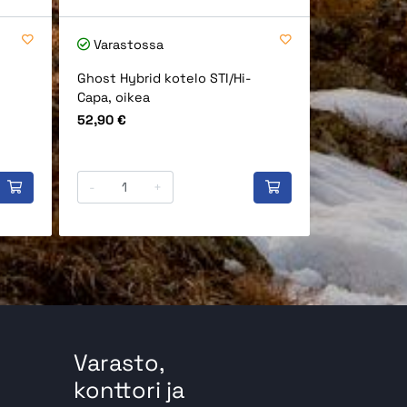
Varastossa
Varastos
Ghost Hybrid kotelo STI/Hi-
Ghost Thun
Capa, oikea
SP01, vase
Hinta
Hinta
52,90 €
85,90 €
-
+
-
Varasto,
konttori ja