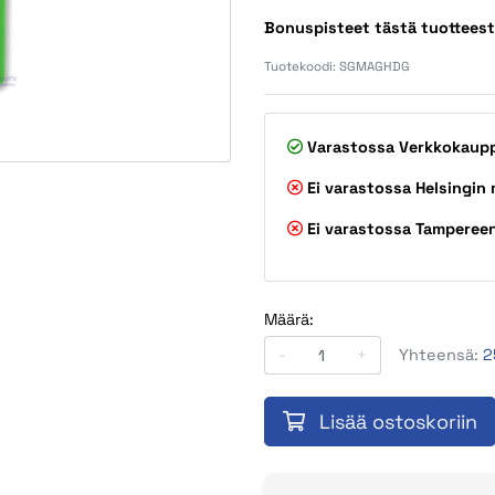
Bonuspisteet tästä tuottees
Tuotekoodi:
SGMAGHDG
Varastossa
Verkkokaup
Ei varastossa
Helsingin
Ei varastossa
Tamperee
Määrä:
-
+
Yhteensä:
2
Lisää ostoskoriin