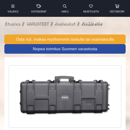
VALIKKO
KATEGORIAT
HAKU
MUISTILISTA
OSTOSKORI
Etusivu
VARUSTEET
Aselaukut
Kivääreille
Osta nyt, maksa myöhemmin laskulla tai osamaksulla
Nopea toimitus Suomen varastosta