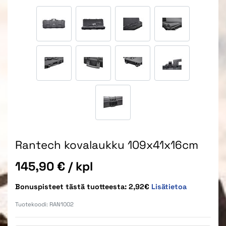
Rantech kovalaukku 109x41x16cm
Hinta
145,90 €
/ kpl
Bonuspisteet tästä tuotteesta: 2,92€
Lisätietoa
Tuotekoodi:
RAN1002