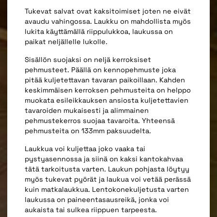
Tukevat salvat ovat kaksitoimiset joten ne eivät
avaudu vahingossa. Laukku on mahdollista myös
lukita käyttämällä riippulukkoa, laukussa on
paikat neljällelle lukolle.
Sisällön suojaksi on neljä kerroksiset
pehmusteet. Päällä on kennopehmuste joka
pitää kuljetettavan tavaran paikoillaan. Kahden
keskimmäisen kerroksen pehmusteita on helppo
muokata esileikkauksen ansiosta kuljetettavien
tavaroiden mukaisesti ja alimmainen
pehmustekerros suojaa tavaroita. Yhteensä
pehmusteita on 133mm paksuudelta.
Laukkua voi kuljettaa joko vaaka tai
pystyasennossa ja siinä on kaksi kantokahvaa
tätä tarkoitusta varten. Laukun pohjasta löytyy
myös tukevat pyörät ja laukua voi vetää perässä
kuin matkalaukkua. Lentokonekuljetusta varten
laukussa on paineentasausreikä, jonka voi
aukaista tai sulkea riippuen tarpeesta.