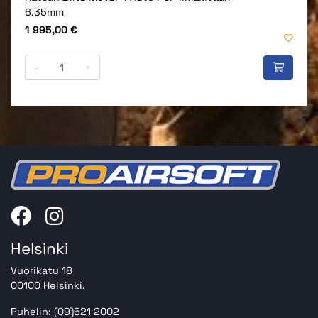
6.35mm
Hinta
1 995,00 €
-
+
Helsinki
Vuorikatu 18
00100 Helsinki.
Puhelin: (09)621 2002