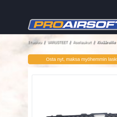
Etusivu
VARUSTEET
Aselaukut
Kivääreille
Osta nyt, maksa myöhemmin lasku