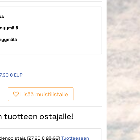
pa
 myymälä
myymälä
7,90 € EUR
Lisää muistilistalle
 tuotteen ostajalle!
denpoistaja (27,90 €
25,90
)
Tuotteeseen