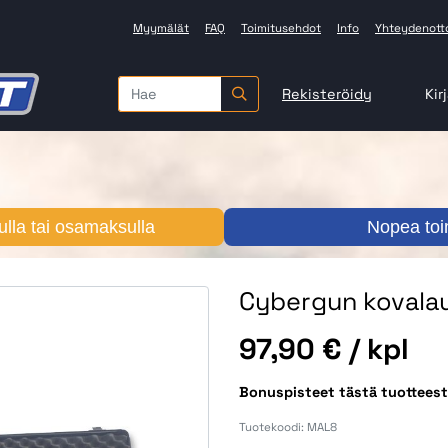
Myymälät
FAQ
Toimitusehdot
Info
Yhteydenott
Rekisteröidy
Kir
lla tai osamaksulla
Nopea toi
Cybergun kovala
Hinta
97,90 €
/ kpl
Bonuspisteet tästä tuotteest
Tuotekoodi:
MAL8