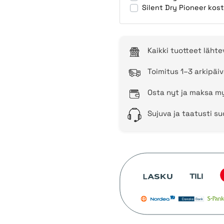
Silent Dry Pioneer kos
Kaikki tuotteet läht
Toimitus 1–3 arkipäiv
Osta nyt ja maksa my
Sujuva ja taatusti s