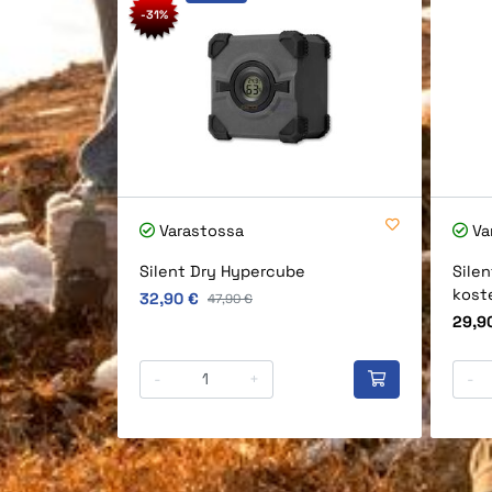
-31%
Varastossa
Va
Silent Dry Hypercube
Silen
kost
Alkuperäinen hinta
32,90 €
Alkuperäinen hinta
47,90 €
Hinta
29,9
-
+
-