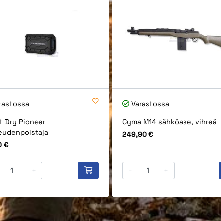
rastossa
Varastossa
t Dry Pioneer
Cyma M14 sähköase, vihreä
eudenpoistaja
Hinta
249,90 €
0 €
+
-
+