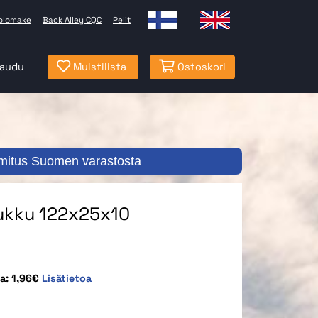
olomake
Back Alley CQC
Pelit
jaudu
Muistilista
Ostoskori
mitus Suomen varastosta
ukku 122x25x10
a: 1,96€
Lisätietoa