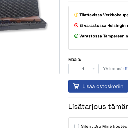
Tilattavissa
Verkkokaup
Ei varastossa
Helsingin
Varastossa
Tampereen 
Määrä:
-
+
Yhteensä:
9
Lisää ostoskoriin
Lisätarjous tämän
Silent Dry Mine kosteu