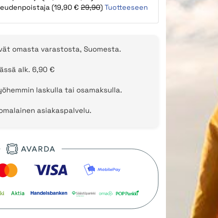
teudenpoistaja (19,90 €
29,90
)
Tuotteeseen
evät omasta varastosta, Suomesta.
ässä alk. 6,90 €
öhemmin laskulla tai osamaksulla.
uomalainen asiakaspalvelu.