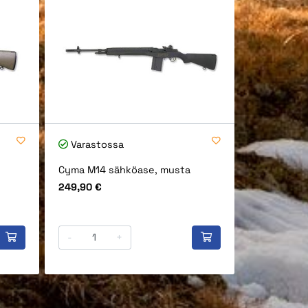
Varastossa
Cyma M14 sähköase, musta
Hinta
249,90 €
-
+