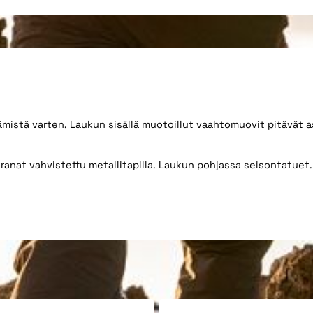
ämistä varten. Laukun sisällä muotoillut vaahtomuovit pitävät a
anat vahvistettu metallitapilla. Laukun pohjassa seisontatuet. L