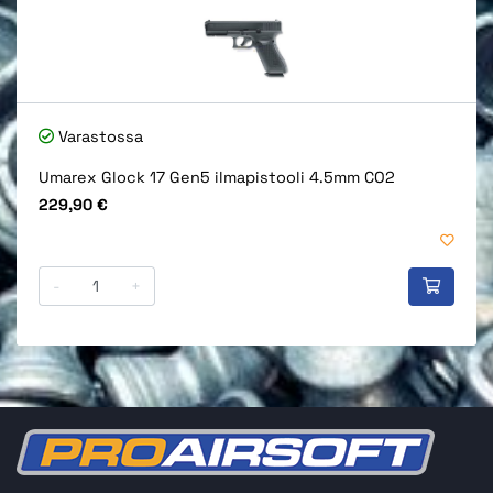
Varastossa
Umarex Glock 17 Gen5 ilmapistooli 4.5mm CO2
Hinta
229,90 €
-
+