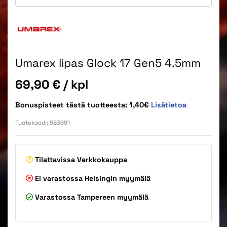
Umarex lipas Glock 17 Gen5 4.5mm
Hinta
69,90 €
/ kpl
Bonuspisteet tästä tuotteesta: 1,40€
Lisätietoa
Tuotekoodi:
583691
Tilattavissa
Verkkokauppa
Ei varastossa
Helsingin myymälä
Varastossa
Tampereen myymälä