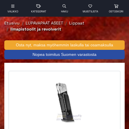
VALIKKO
KATEGORIAT
HAKU
MUISTILISTA
OSTOSKORI
Etusivu
LUPAVAPAAT ASEET
Lippaat
Ilmapistoolit ja revolverit
Osta nyt, maksa myöhemmin laskulla tai osamaksulla
Nopea toimitus Suomen varastosta