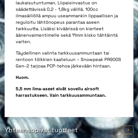
laukaisutuntuman. Liipaisinvastus on
säädettävissä 0,2 - 1,8kg välillä. 100cc
ilmasäiliöllä ampuu useammankin lippaallisen ja
reguloitu lähtönopeus parantaa aseen
tarkkuutta. Lisäksi kiväärissä on kierteet
äänenvaimentimelle sekä 11mm kisko tähtäintä
varten.
Täydellinen valinta tarkkuusammuntaan tai
rentoon tölkkien kaateluun – Snowpeak PR900S
Gen-2 tarjoaa PCP-tehoa järkevään hintaan.
Huom.
5,5 mm ilma-aseet eivät sovellu airsoft
harrastukseen. Vain tarkkuusammuntaan.
Yhteensopivat tuotteet