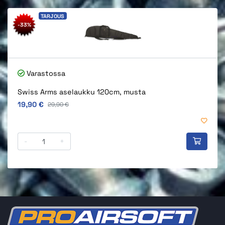
TARJOUS
-33%
Varastossa
Swiss Arms aselaukku 120cm, musta
Alkuperäinen hinta
19,90 €
Alkuperäinen hinta
29,90 €
-
+