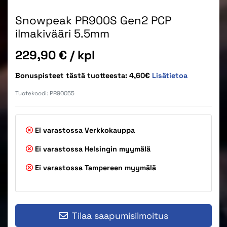
Snowpeak PR900S Gen2 PCP
ilmakivääri 5.5mm
Hinta
229,90 €
/ kpl
Bonuspisteet tästä tuotteesta: 4,60€
Lisätietoa
Tuotekoodi:
PR90055
Ei varastossa
Verkkokauppa
Ei varastossa
Helsingin myymälä
Ei varastossa
Tampereen myymälä
Tilaa saapumisilmoitus