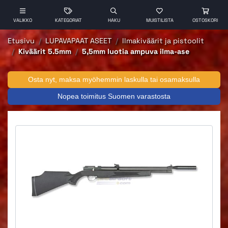
VALIKKO
KATEGORIAT
HAKU
MUISTILISTA
OSTOSKORI
Etusivu
LUPAVAPAAT ASEET
Ilmakiväärit ja pistoolit
Kiväärit 5.5mm
5,5mm luotia ampuva ilma-ase
Osta nyt, maksa myöhemmin laskulla tai osamaksulla
Nopea toimitus Suomen varastosta