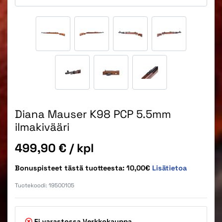
Diana Mauser K98 PCP 5.5mm
ilmakivääri
Hinta
499,90 €
/ kpl
Bonuspisteet tästä tuotteesta: 10,00€
Lisätietoa
Tuotekoodi:
19500105
Ei varastossa
Verkkokauppa