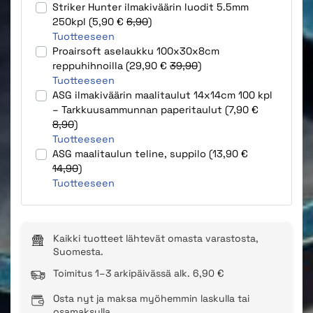
Striker Hunter ilmakiväärin luodit 5.5mm
250kpl (5,90 €
6,90
)
Tuotteeseen
Proairsoft aselaukku 100x30x8cm
reppuhihnoilla (29,90 €
39,90
)
Tuotteeseen
ASG ilmakiväärin maalitaulut 14x14cm 100 kpl
– Tarkkuusammunnan paperitaulut (7,90 €
8,90
)
Tuotteeseen
ASG maalitaulun teline, suppilo (13,90 €
14,90
)
Tuotteeseen
Kaikki tuotteet lähtevät omasta varastosta,
Suomesta.
Toimitus 1–3 arkipäivässä alk. 6,90 €
Osta nyt ja maksa myöhemmin laskulla tai
osamaksulla.