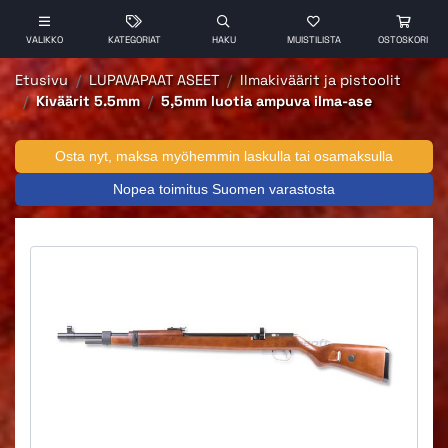
VALIKKO
KATEGORIAT
HAKU
MUISTILISTA
OSTOSKORI
Etusivu
LUPAVAPAAT ASEET
Ilmakiväärit ja pistoolit
Kiväärit 5.5mm
5,5mm luotia ampuva ilma-ase
Osta nyt, maksa myöhemmin laskulla tai osamaksulla
Nopea toimitus Suomen varastosta