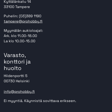
Kyttälänkatu 14
33100 Tampere
Puhelin: (03)389 1190
tampere@prohobby.fi
Myymälän aukioloajat:
Ark. klo 11.00-18.00
La klo 10.00-15.00
Varasto,
konttori ja
huolto
Hiidenportti 5
00730 Helsinki
info@prohobby.fi
Ei myyntiä. Käynnistä sovittava erikseen.