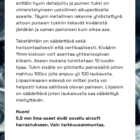
erittäin hyvin detaljoitu ja puinen tukki on
viimeistelyineen uskollinen alkuperäiselle
aseelle. Täysin metallinen rakenne yhdistettynä
aitoon puiseen tukkiin tekevät kivääristä
jämäkän ja saman painoisen kuin oikea ase.
Takatähtäin on säädettävä sekä
horisontaalisesti että vertikaalisesti. Kiväärin
11mm kiskoon voit asentaa yhteensopivan
kiikarin. Aseen mukana toimitetaan 10 luodin
lipas. Tukin sisälle on piilotettu painesäiliö johon
mahtuu 100cc jolla ampuu yli 100 laukausta.
Liipasinkaaren edessä on mittari josta voi
helposti lukea säiliössä olevan paineen. Liipaisin
on säädettävä joten laukaisusta saa säädettyä
miellyttävän.
Huom!
5,5 mm ilma-aseet eivät sovellu airsoft
harrastukseen. Vain tarkkuusammuntaa.