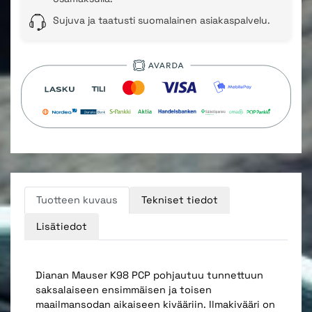
Sujuva ja taatusti suomalainen asiakaspalvelu.
Tuotteen kuvaus
Tekniset tiedot
Lisätiedot
Dianan Mauser K98 PCP pohjautuu tunnettuun
saksalaiseen ensimmäisen ja toisen
maailmansodan aikaiseen kivääriin. Ilmakivääri on