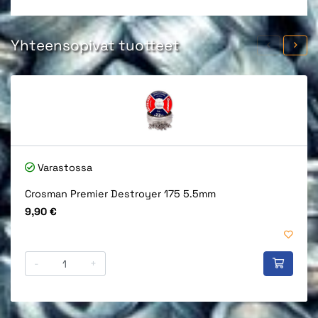
Yhteensopivat tuotteet
Varastossa
Crosman Premier Destroyer 175 5.5mm
Hinta
9,90 €
-
+