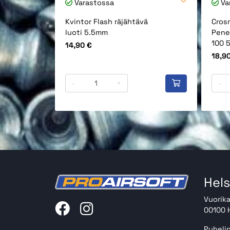
Varastossa
Va
Kvintor Flash räjähtävä
Cros
luoti 5.5mm
Penet
100 
Hinta
14,90 €
Hinta
18,9
-
+
-
Hels
Vuorika
00100 H
Puhelin