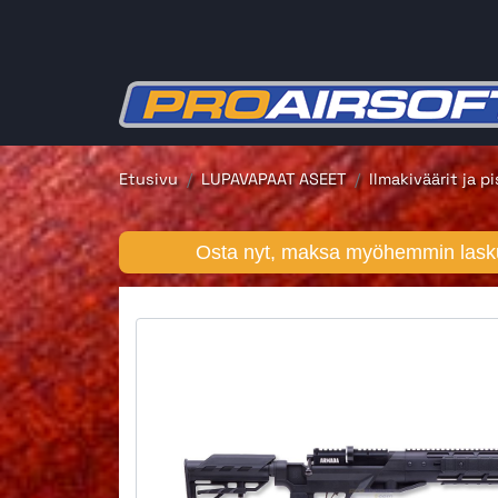
Etusivu
LUPAVAPAAT ASEET
Ilmakiväärit ja pi
Osta nyt, maksa myöhemmin lasku