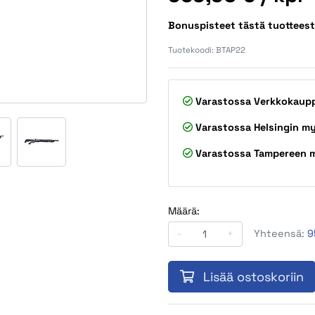
Bonuspisteet tästä tuottees
Tuotekoodi:
BTAP22
Varastossa
Verkkokaup
Varastossa
Helsingin m
Varastossa
Tampereen 
Määrä:
-
+
Yhteensä:
9
Lisää ostoskoriin