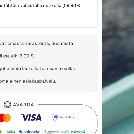
itähtäin valaistulla ristikolla (59,90 €
evät omasta varastosta, Suomesta.
ässä alk. 6,90 €
öhemmin laskulla tai osamaksulla.
uomalainen asiakaspalvelu.