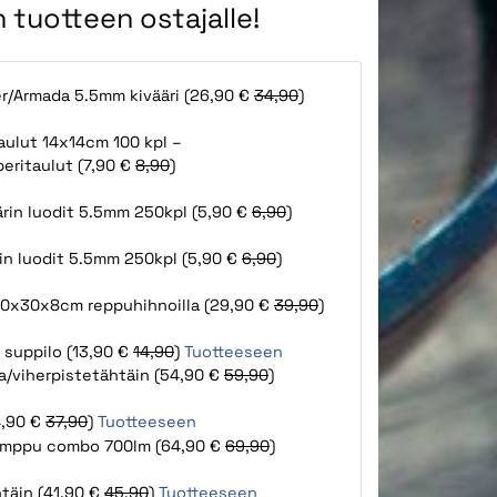
 tuotteen ostajalle!
r/Armada 5.5mm kivääri (26,90 €
34,90
)
aulut 14x14cm 100 kpl –
ritaulut (7,90 €
8,90
)
ärin luodit 5.5mm 250kpl (5,90 €
6,90
)
rin luodit 5.5mm 250kpl (5,90 €
6,90
)
100x30x8cm reppuhihnoilla (29,90 €
39,90
)
 suppilo (13,90 €
14,90
)
Tuotteeseen
a/viherpistetähtäin (54,90 €
59,90
)
4,90 €
37,90
)
Tuotteeseen
lamppu combo 700lm (64,90 €
69,90
)
htäin (41,90 €
45,90
)
Tuotteeseen