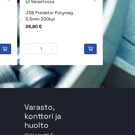
Varastossa
Varastos
JSB Predator Polymag
Ilmakivääri
5,5mm 200kpl
puhdistush
5.5mm (100
Hinta
26,90 €
Hinta
9,90 €
-
+
-
Varasto,
konttori ja
huolto