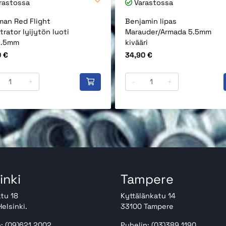
rastossa
Varastossa
man Red Flight
Benjamin lipas
rator lyijytön luoti
Marauder/Armada 5.5mm
5.5mm
kivääri
Hinta
0 €
34,90 €
+
-
+
inki
Tampere
tu 18
Kyttälänkatu 14
elsinki.
33100 Tampere
: (09)621 2002
Puhelin: (03)389 1190