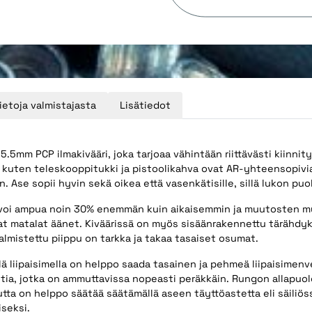
ietoja valmistajasta
Lisätiedot
.5mm PCP ilmakivääri, joka tarjoaa vähintään riittävästi kiinnity
 kuten teleskooppitukki ja pistoolikahva ovat AR-yhteensopivia
 Ase sopii hyvin sekä oikea että vasenkätisille, sillä lukon puo
ä voi ampua noin 30% enemmän kuin aikaisemmin ja muutosten m
mmat matalat äänet. Kiväärissä on myös sisäänrakennettu tärähdy
lmistettu piippu on tarkka ja takaa tasaiset osumat.
lä liipaisimella on helppo saada tasainen ja pehmeä liipaisimenv
tia, jotka on ammuttavissa nopeasti peräkkäin. Rungon allapuole
utta on helppo säätää säätämällä aseen täyttöastetta eli säiliö
iseksi.