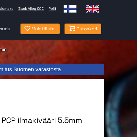
olomake
Back Alley CQC
Pelit
jaudu
Muistilista
Ostoskori
min
mitus Suomen varastosta
PCP ilmakivääri 5.5mm