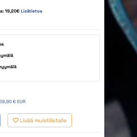
ta: 19,20€
Lisätietoa
pa
yymälä
myymälä
59,90 € EUR
Lisää muistilistalle