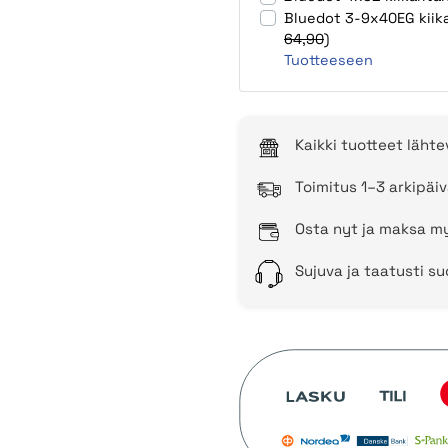
Bluedot 3-9x40EG kiikar
64,90
)
Tuotteeseen
Kaikki tuotteet läht
Toimitus 1–3 arkipäiv
Osta nyt ja maksa my
Sujuva ja taatusti s