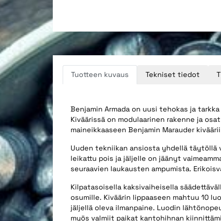
Tuotteen kuvaus
Tekniset tiedot
T
Benjamin Armada on uusi tehokas ja tarkka 5
Kiväärissä on modulaarinen rakenne ja osat
maineikkaaseen Benjamin Marauder kivääriin.
Uuden tekniikan ansiosta yhdellä täytöll
leikattu pois ja jäljelle on jäänyt vaimea
seuraavien laukausten ampumista. Erikoisva
Kilpatasoisella kaksivaiheisella säädettäväl
osumille. Kiväärin lippaaseen mahtuu 10 luo
jäljellä oleva ilmanpaine. Luodin lähtönope
myös valmiit paikat kantohihnan kiinnittäm