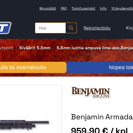
Myymälät
FAQ
Toimitusehdot
Info
Yhteydenott
Rekisteröidy
Kir
stoolit
Kiväärit 5.5mm
5,5mm luotia ampuva ilma-ase,Benja
lla tai osamaksulla
Nopea toi
Benjamin Armada 
Hinta
959,90 €
/ kpl