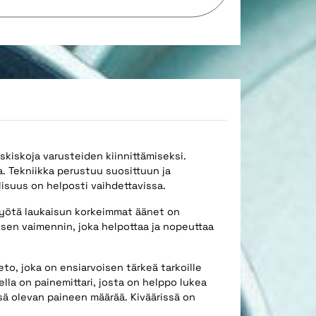
skiskoja varusteiden kiinnittämiseksi.
. Tekniikka perustuu suosittuun ja
lisuus on helposti vaihdettavissa.
yötä laukaisun korkeimmat äänet on
ksen vaimennin, joka helpottaa ja nopeuttaa
eto, joka on ensiarvoisen tärkeä tarkoille
lla on painemittari, josta on helppo lukea
ssä olevan paineen määrää. Kiväärissä on