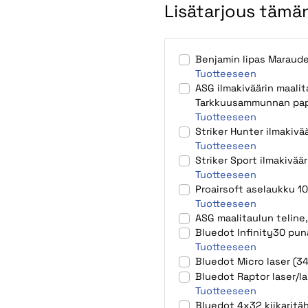
Lisätarjous tämän
Benjamin lipas Maraude
Tuotteeseen
ASG ilmakiväärin maalit
Tarkkuusammunnan pape
Tuotteeseen
Striker Hunter ilmakivä
Tuotteeseen
Striker Sport ilmakivää
Tuotteeseen
Proairsoft aselaukku 
Tuotteeseen
ASG maalitaulun teline,
Bluedot Infinity30 pun
Tuotteeseen
Bluedot Micro laser (3
Bluedot Raptor laser/
Tuotteeseen
Bluedot 4x32 kiikaritä