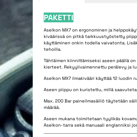
PAKETTI
Aselkon MX7 on ergonominen ja helppokäyttö
kiväärissä on pitkä tarkkuustyöstetty piip
käyttäminen onkin todella vaivatonta. Lisä
tehoilla.
Tähtäimen kiinnittämiseksi aseen päällä o
kierteet. Rekyylivaimennettu perälevy ja l
Aselkon MX7 ilmakivääri käyttää 12 luodin ru
Aseen piippu on kuristettu, millä saavuteta
Max. 200 Bar paineilmasäiliö täytetään säil
määrää.
Aseen mukana toimitetaan tyylikäs kovamuovi
Aselkon-tarra sekä manuaali englanniksi jo