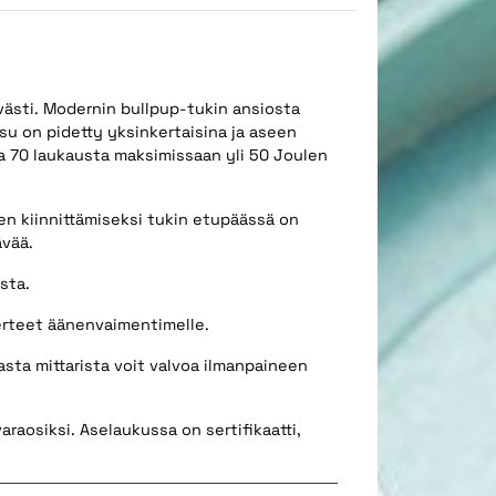
västi. Modernin bullpup-tukin ansiosta
aisu on pidetty yksinkertaisina ja aseen
pa 70 laukausta maksimissaan yli 50 Joulen
n kiinnittämiseksi tukin etupäässä on
ävää.
sta.
erteet äänenvaimentimelle.
asta mittarista voit valvoa ilmanpaineen
araosiksi. Aselaukussa on sertifikaatti,