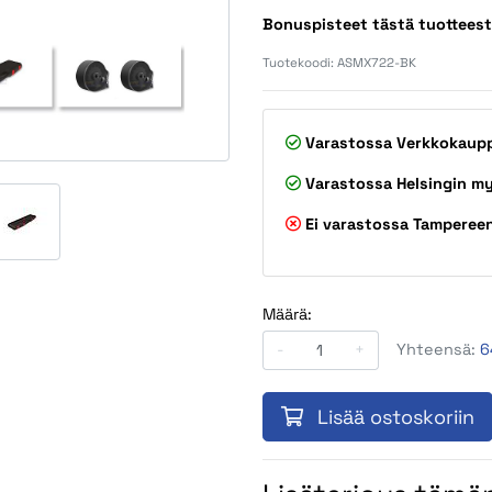
Bonuspisteet tästä tuottees
Tuotekoodi:
ASMX722-BK
Varastossa
Verkkokaup
Varastossa
Helsingin m
Ei varastossa
Tamperee
Määrä:
-
+
Yhteensä:
6
Lisää ostoskoriin