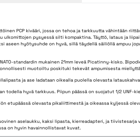
inen PCP kivääri, jossa on tehoa ja tarkkuutta vähintään riittä
pu ulkomittojen pysyessä silti kompaktina.
Täyttö, lataus ja liip
ksi aseen hyötysuhde on hyvä, sillä täydellä säiliöllä ampuu jo
n NATO-standardin mukainen 21mm leveä Picatinny-kisko. Bipodie
uonnollisesti muotoiltu poskituki tekevät ampumisesta miellytt
llalipasta ja ase ladataan oikealla puolella olevasta latauskahva
an todella hyvä tarkkuus. P
iipun päässä on suojatut 1/2 UNF-ki
iön etupäässä olevasta pikaliittimestä ja oikeassa kyljessä olev
nen aselaukku, kaksi lipasta, kierreadapteri, ja tiivistesarja v
ssa on hyvin havainnollistavat kuvat.