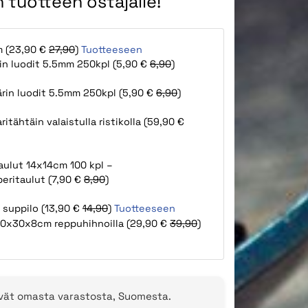
 tuotteen ostajalle!
m (23,90 €
27,90
)
Tuotteeseen
rin luodit 5.5mm 250kpl (5,90 €
6,90
)
ärin luodit 5.5mm 250kpl (5,90 €
6,90
)
itähtäin valaistulla ristikolla (59,90 €
aulut 14x14cm 100 kpl –
ritaulut (7,90 €
8,90
)
 suppilo (13,90 €
14,90
)
Tuotteeseen
100x30x8cm reppuhihnoilla (29,90 €
39,90
)
evät omasta varastosta, Suomesta.