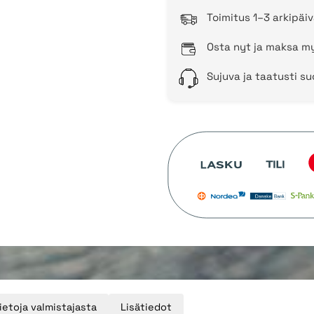
Toimitus 1–3 arkipäiv
Osta nyt ja maksa my
Sujuva ja taatusti s
ietoja valmistajasta
Lisätiedot