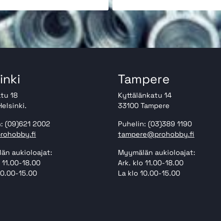
inki
Tampere
tu 18
Kyttälänkatu 14
elsinki.
33100 Tampere
: (09)621 2002
Puhelin: (03)389 1190
rohobby.fi
tampere@prohobby.fi
än aukioloajat:
Myymälän aukioloajat:
o 11.00-18.00
Ark. klo 11.00-18.00
10.00-15.00
La klo 10.00-15.00