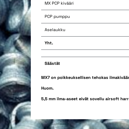
MX PCP kivääri
PCP pumppu
Aselaukku
Yht.
Säästät
MX7 on poikkeuksellisen tehokas ilmakivääri
Huom.
5,5 mm ilma-aseet eivät sovellu airsoft h