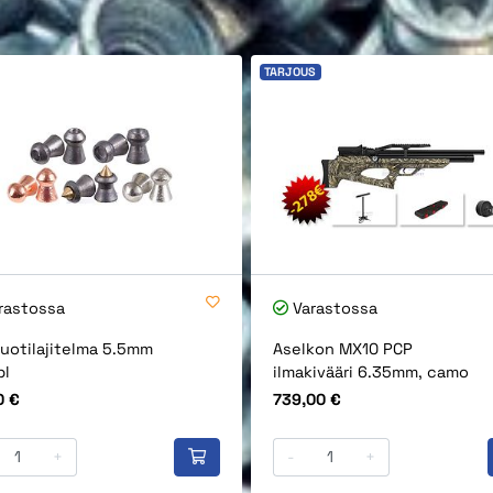
TARJOUS
rastossa
Varastossa
uotilajitelma 5.5mm
Aselkon MX10 PCP
pl
ilmakivääri 6.35mm, camo
Hinta
0 €
739,00 €
+
-
+