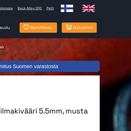
olomake
Back Alley CQC
Pelit
jaudu
Muistilista
Ostoskori
on
mitus Suomen varastosta
ilmakivääri 5.5mm, musta