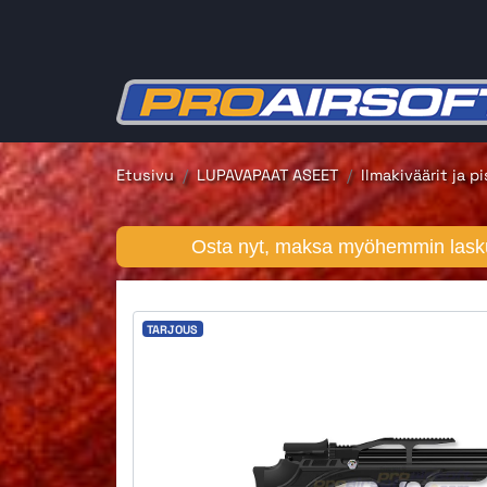
Etusivu
LUPAVAPAAT ASEET
Ilmakiväärit ja pi
Osta nyt, maksa myöhemmin lasku
TARJOUS