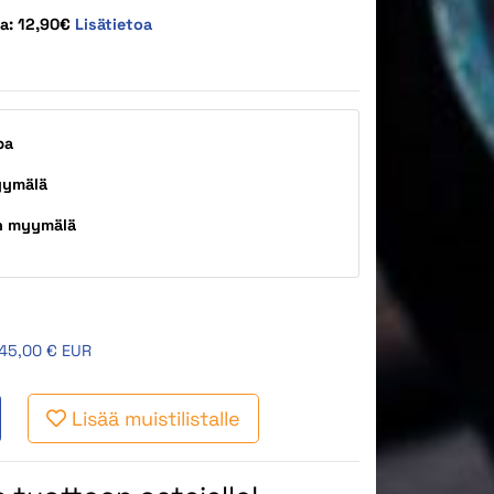
ta: 12,90€
Lisätietoa
pa
yymälä
n myymälä
45,00 € EUR
Lisää muistilistalle