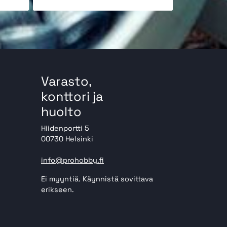
Varasto,
konttori ja
huolto
Hiidenportti 5
00730 Helsinki
info@prohobby.fi
Ei myyntiä. Käynnistä sovittava
erikseen.