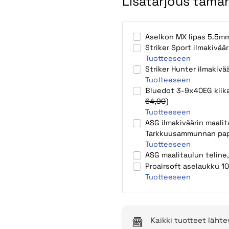
Lisätarjous tämän
Aselkon MX lipas 5.5m
Striker Sport ilmakivää
Tuotteeseen
Striker Hunter ilmakivä
Tuotteeseen
Bluedot 3-9x40EG kiikar
64,90
)
Tuotteeseen
ASG ilmakiväärin maalit
Tarkkuusammunnan pape
Tuotteeseen
ASG maalitaulun teline,
Proairsoft aselaukku 
Tuotteeseen
Kaikki tuotteet läht