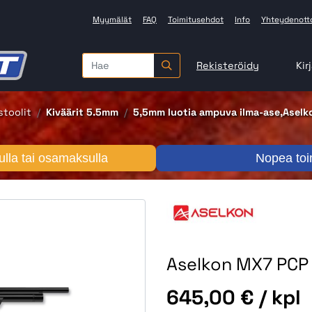
Myymälät
FAQ
Toimitusehdot
Info
Yhteydenott
Rekisteröidy
Kir
stoolit
Kiväärit 5.5mm
5,5mm luotia ampuva ilma-ase,Aselk
lla tai osamaksulla
Nopea toi
Aselkon MX7 PCP 
Hinta
645,00 €
/ kpl