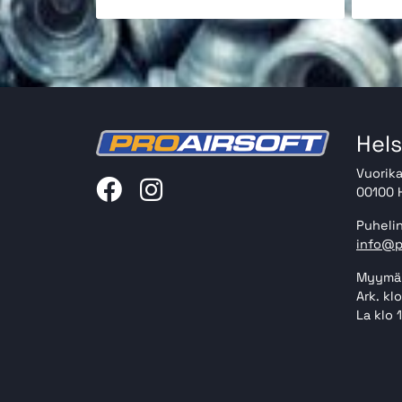
Hels
Vuorika
00100 H
Puhelin
info@p
Myymäl
Ark. kl
La klo 