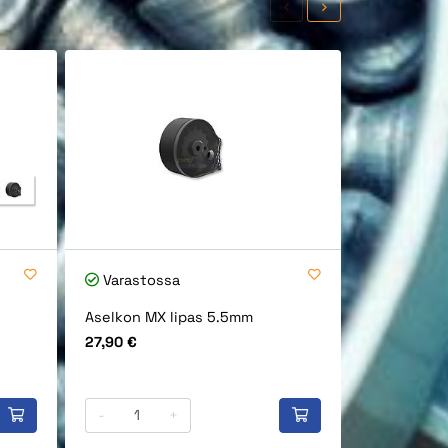
Varastossa
Varastos
Aselkon MX lipas 5.5mm
Aselkon M
ilmasäiliö
Hinta
27,90 €
Hinta
139,00 €
-
+
-