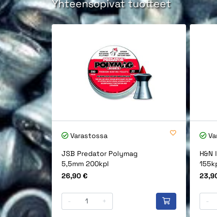
Yhteensopivat tuotteet
Varastossa
Va
JSB Predator Polymag
H&N l
5,5mm 200kpl
155k
Hinta
Hinta
26,90 €
23,9
-
+
-