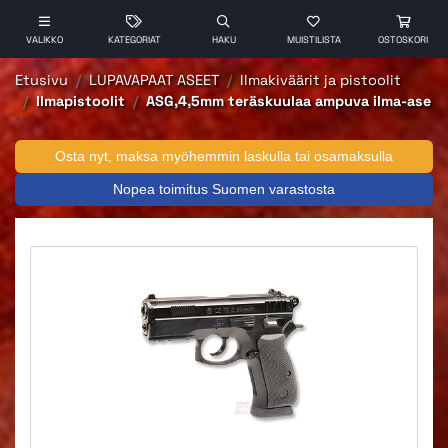
VALIKKO
KATEGORIAT
HAKU
MUISTILISTA
OSTOSKORI
Etusivu
LUPAVAPAAT ASEET
Ilmakiväärit ja pistoolit
Ilmapistoolit
ASG,4,5mm teräskuulaa ampuva ilma-ase
Osta nyt, maksa myöhemmin laskulla tai osamaksulla
Nopea toimitus Suomen varastosta