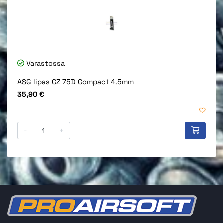
Varastossa
ASG lipas CZ 75D Compact 4.5mm
Hinta
35,90 €
-
+