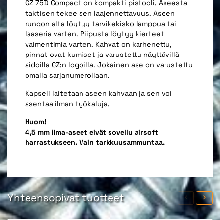
CZ 75D Compact on kompakti pistooli. Aseesta
taktisen tekee sen laajennettavuus. Aseen
rungon alta löytyy tarvikekisko lamppua tai
laaseria varten. Piipusta löytyy kierteet
vaimentimia varten. Kahvat on karhenettu,
pinnat ovat kumiset ja varustettu näyttävillä
aidoilla CZ:n logoilla. Jokainen ase on varustettu
omalla sarjanumerollaan.
Kapseli laitetaan aseen kahvaan ja sen voi
asentaa ilman työkaluja.
Huom!
4,5 mm ilma-aseet eivät sovellu airsoft
harrastukseen. Vain tarkkuusammuntaa.
Yhteensopivat tuotteet