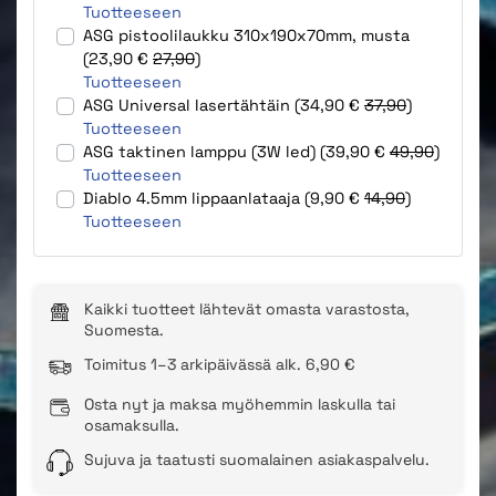
Tuotteeseen
ASG pistoolilaukku 310x190x70mm, musta
(23,90 €
27,90
)
Tuotteeseen
ASG Universal lasertähtäin (34,90 €
37,90
)
Tuotteeseen
ASG taktinen lamppu (3W led) (39,90 €
49,90
)
Tuotteeseen
Diablo 4.5mm lippaanlataaja (9,90 €
14,90
)
Tuotteeseen
Kaikki tuotteet lähtevät omasta varastosta,
Suomesta.
Toimitus 1–3 arkipäivässä alk. 6,90 €
Osta nyt ja maksa myöhemmin laskulla tai
osamaksulla.
Sujuva ja taatusti suomalainen asiakaspalvelu.