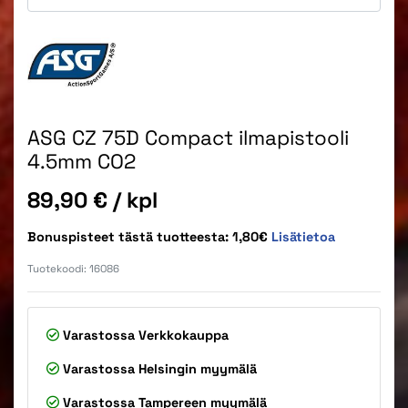
ASG CZ 75D Compact ilmapistooli
4.5mm CO2
Hinta
89,90 €
/ kpl
Bonuspisteet tästä tuotteesta: 1,80€
Lisätietoa
Tuotekoodi:
16086
Varastossa
Verkkokauppa
Varastossa
Helsingin myymälä
Varastossa
Tampereen myymälä