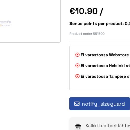
Price
€10.90
/
Bonus points per product: 0
Product code:
881500
Ei varastossa
Webstore
Ei varastossa
Helsinki s
Ei varastossa
Tampere s
notify_sizeguard
Kaikki tuotteet läht