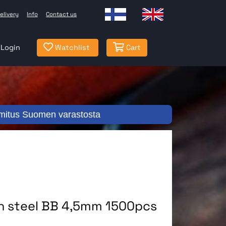
elivery
Info
Contact us
Login
Watchlist
Cart
mitus Suomen varastosta
n steel BB 4,5mm 1500pcs