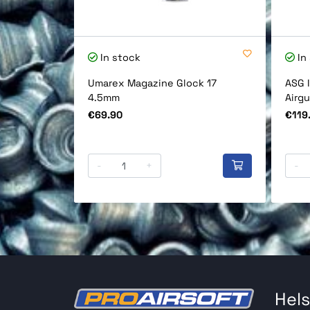
In stock
In
Umarex Magazine Glock 17
ASG 
4.5mm
Airg
Price
Price
€69.90
€119
-
+
-
Hels