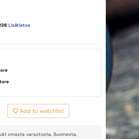
,22€
Lisätietoa
tore
tore
Add to watchlist
evät omasta varastosta, Suomesta.