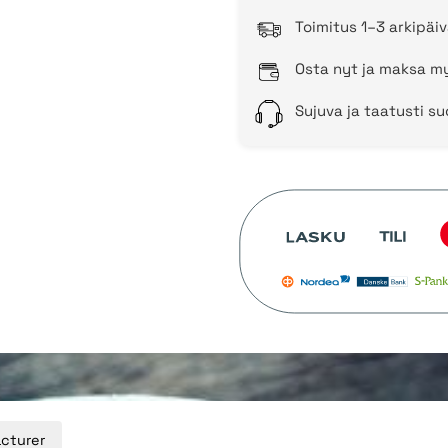
Toimitus 1–3 arkipäiv
Osta nyt ja maksa my
Sujuva ja taatusti s
cturer