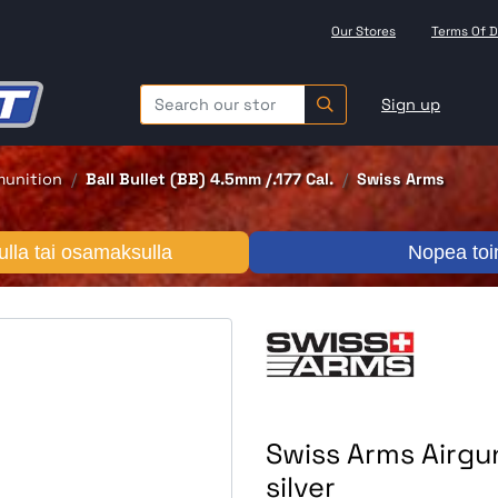
Our Stores
Terms Of D
Sign up
munition
Ball Bullet (BB) 4.5mm /.177 Cal.
Swiss Arms
lla tai osamaksulla
Nopea toi
Swiss Arms Airgu
silver