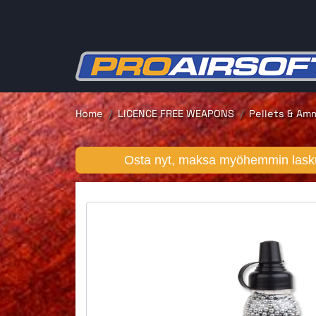
Home
LICENCE FREE WEAPONS
Pellets & Am
Osta nyt, maksa myöhemmin lasku