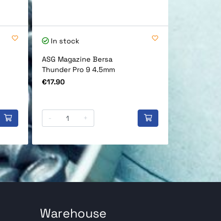
In stock
In stock
ASG Magazine Bersa
Umarex Ma
Thunder Pro 9 4.5mm
4.5mm
Price
Price
€17.90
€79.90
-
+
-
Warehouse