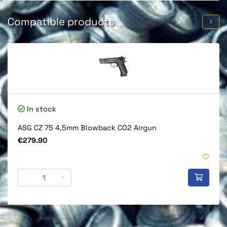
Compatible products
In stock
ASG CZ 75 4,5mm Blowback CO2 Airgun
Price
€279.90
-
+