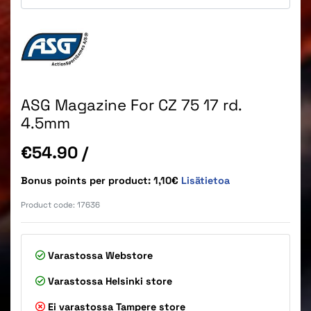
ASG Magazine For CZ 75 17 rd.
4.5mm
Price
€54.90
/
Bonus points per product: 1,10€
Lisätietoa
Product code:
17636
Varastossa
Webstore
Varastossa
Helsinki store
Ei varastossa
Tampere store