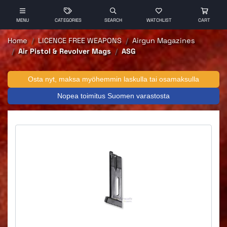
MENU
CATEGORIES
SEARCH
WATCHLIST
CART
Home
LICENCE FREE WEAPONS
Airgun Magazines
Air Pistol & Revolver Mags
ASG
Osta nyt, maksa myöhemmin laskulla tai osamaksulla
Nopea toimitus Suomen varastosta