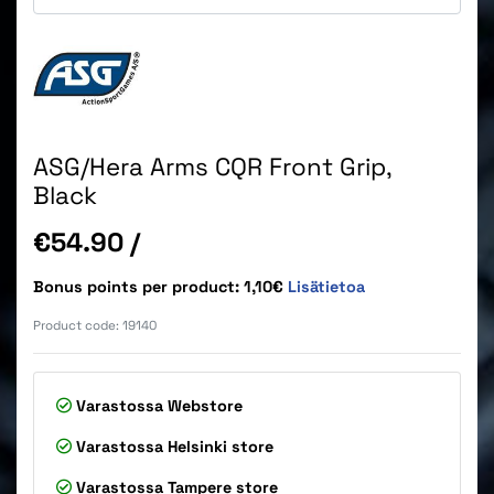
ASG/Hera Arms CQR Front Grip,
Black
Price
€54.90
/
Bonus points per product: 1,10€
Lisätietoa
Product code:
19140
Varastossa
Webstore
Varastossa
Helsinki store
Varastossa
Tampere store