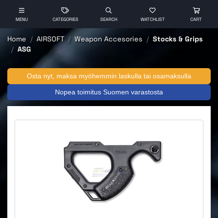
MENU
CATEGORIES
SEARCH
WATCHLIST
CART
Home
AIRSOFT
Weapon Accesories
Stocks & Grips
ASG
Osta nyt, maksa myöhemmin laskulla tai osamaksulla
Nopea toimitus Suomen varastosta