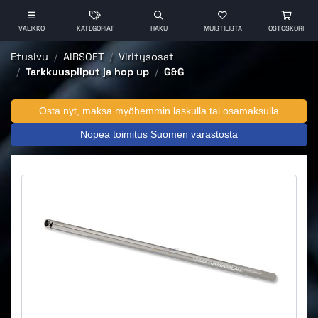
VALIKKO
KATEGORIAT
HAKU
MUISTILISTA
OSTOSKORI
Etusivu
AIRSOFT
Viritysosat
Tarkkuuspiiput ja hop up
G&G
Osta nyt, maksa myöhemmin laskulla tai osamaksulla
Nopea toimitus Suomen varastosta