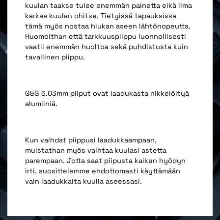
kuulan taakse tulee enemmän painetta eikä ilma
karkaa kuulan ohitse. Tietyissä tapauksissa
tämä myös nostaa hiukan aseen lähtönopeutta.
Huomoithan että tarkkuuspiippu luonnollisesti
vaatii enemmän huoltoa sekä puhdistusta kuin
tavallinen piippu.
G&G 6.03mm piiput ovat laadukasta nikkelöityä
alumiiniä.
Kun vaihdat piippusi laadukkaampaan,
muistathan myös vaihtaa kuulasi astetta
parempaan. Jotta saat piipusta kaiken hyödyn
irti, suosittelemme ehdottomasti käyttämään
vain laadukkaita kuulia aseessasi.