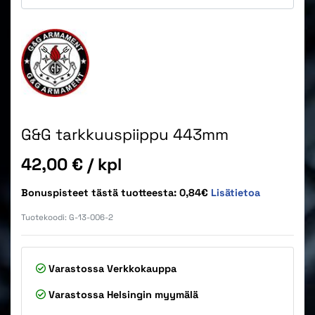
G&G tarkkuuspiippu 443mm
Hinta
42,00 €
/ kpl
Bonuspisteet tästä tuotteesta: 0,84€
Lisätietoa
Tuotekoodi:
G-13-006-2
Varastossa
Verkkokauppa
Varastossa
Helsingin myymälä