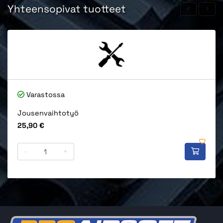
Yhteensopivat tuotteet
Varastossa
Jousenvaihtotyö
Hinta
25,90 €
-
+