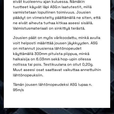
eivät kuoleennu ajan kuluessa. Nämäkin
tuotteet käyvät läpi ASG:n laatutestit, millä
varmistetaan lopullinen toimivuus. Jousien
päädyt on viimeistelty päättämällä ne siten, että
ne eivät aiheuta turhaa kitkaa aseesi sisällä.
Valmistusmateriaali on sinkittyä terästä.
Jousien päät on myös värikoodattu, minkä avulla
voit helposti määrittää jousen jäykkyyden. ASG
on mitannut jousiensa lähtönopeudet
käyttämällä 300mm pituista piippua, minkä
halkaisija on 6.03mm sekä hop-upin ollessa
nollissa tai pois. Testikuulana on ollut 0,20g.
Muut aseesi osat saattavat vaikuttaa annettuihin
lähtönopeuksiin.
Tämän jousen lähtönopeudeksi ASG lupaa n.
95m/s