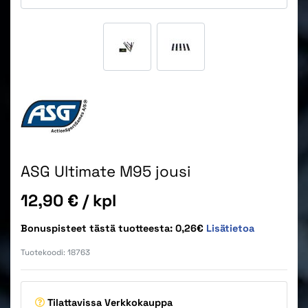
ASG Ultimate M95 jousi
Hinta
12,90 €
/ kpl
Bonuspisteet tästä tuotteesta: 0,26€
Lisätietoa
Tuotekoodi:
18763
Tilattavissa
Verkkokauppa