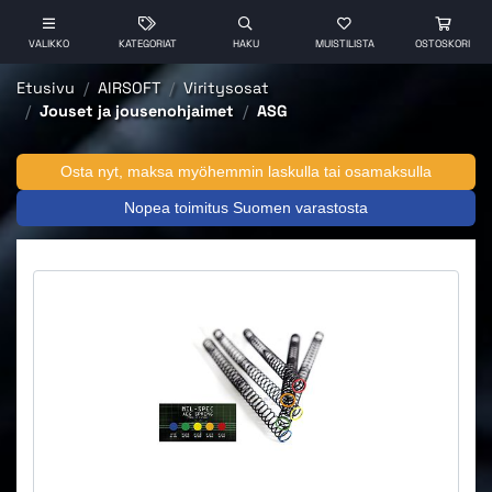
VALIKKO
KATEGORIAT
HAKU
MUISTILISTA
OSTOSKORI
Etusivu
AIRSOFT
Viritysosat
Jouset ja jousenohjaimet
ASG
Osta nyt, maksa myöhemmin laskulla tai osamaksulla
Nopea toimitus Suomen varastosta