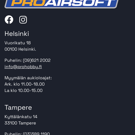
Helsinki
Vuorikatu 18
00100 Helsinki.
Puhelin: (09)621 2002
info@prohobby.fi
Myymälän aukioloajat:
Ark. klo 11.00-18.00
La klo 10.00-15.00
Tampere
Kyttälänkatu 14
33100 Tampere
Puhelin: (03)389 1190