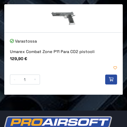
Varastossa
Umarex Combat Zone P11 Para CO2 pistooli
Hinta
129,90 €
-
+