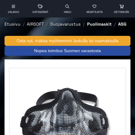
VALIKKO
KATEGORIAT
HAKU
MUISTILISTA
OSTOSKORI
Etusivu
AIRSOFT
Suojavarustus
Puolimaskit
ASG
Osta nyt, maksa myöhemmin laskulla tai osamaksulla
Nopea toimitus Suomen varastosta