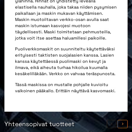
ylähihna. Hihnat on yhdistetty leveällä
elastisella nauhalla, joka takaa niiden pysymisen
paikallaan ja maskin mukavan käyttämisen.
Maskin muotoiltavan verkko-osan avulla saat
maskin istumaan kasvojesi muotoon
täydellisesti. Maski toimitetaan pehmusteilla,
jotka voit itse asettaa haluamillesi paikoille.
Puoliverkkomaskit on suunniteltu käytettäväksi
erityisesti taktisten suojalasien kanssa. Lasien
kanssa käytettäessä puolimaski on kevyt ja
ilmava, eikä aiheuta turhaa hikoilua kuumalla
kesäkelilläkään. Verkko on vahvaa teräspunosta.
Tässä maskissa on mustalle pohjalle kuvioitu
valkoinen pääkallo. Erittäin näyttävä kasvomaski.
Yhteensopivat tuotteet