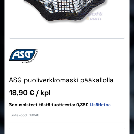
ASG puoliverkkomaski pääkallolla
Hinta
18,90 €
/ kpl
Bonuspisteet tästä tuotteesta: 0,38€
Lisätietoa
Tuotekoodi:
18046