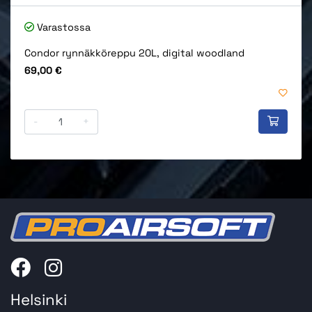
Varastossa
Condor rynnäkköreppu 20L, digital woodland
Hinta
69,00 €
-
+
Helsinki