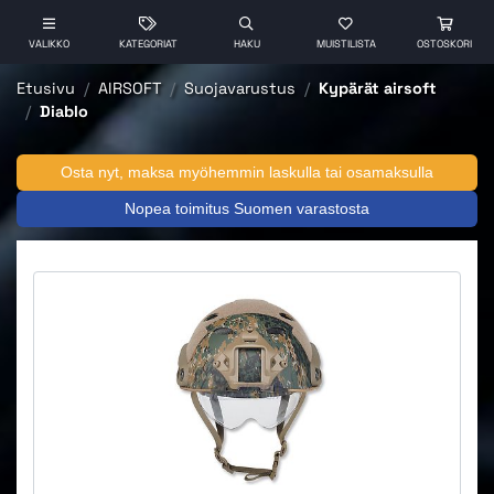
VALIKKO
KATEGORIAT
HAKU
MUISTILISTA
OSTOSKORI
Etusivu
AIRSOFT
Suojavarustus
Kypärät airsoft
Diablo
Osta nyt, maksa myöhemmin laskulla tai osamaksulla
Nopea toimitus Suomen varastosta