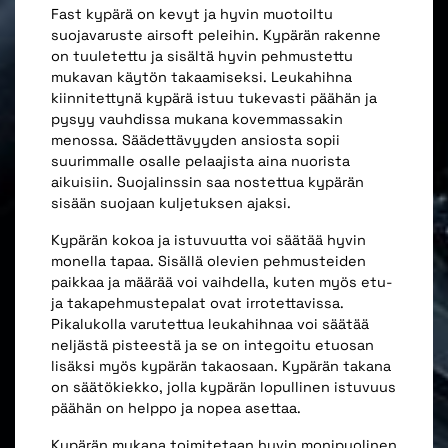
Fast kypärä on kevyt ja hyvin muotoiltu
suojavaruste airsoft peleihin. Kypärän rakenne
on tuuletettu ja sisältä hyvin pehmustettu
mukavan käytön takaamiseksi. Leukahihna
kiinnitettynä kypärä istuu tukevasti päähän ja
pysyy vauhdissa mukana kovemmassakin
menossa. Säädettävyyden ansiosta sopii
suurimmalle osalle pelaajista aina nuorista
aikuisiin. Suojalinssin saa nostettua kypärän
sisään suojaan kuljetuksen ajaksi.
Kypärän kokoa ja istuvuutta voi säätää hyvin
monella tapaa. Sisällä olevien pehmusteiden
paikkaa ja määrää voi vaihdella, kuten myös etu-
ja takapehmustepalat ovat irrotettavissa.
Pikalukolla varutettua leukahihnaa voi säätää
neljästä pisteestä ja se on integoitu etuosan
lisäksi myös kypärän takaosaan. Kypärän takana
on säätökiekko, jolla kypärän lopullinen istuvuus
päähän on helppo ja nopea asettaa.
Kypärän mukana toimitetaan hyvin monipuolinen