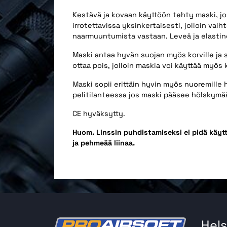
Kestävä ja kovaan käyttöön tehty maski, jo
irrotettavissa yksinkertaisesti, jolloin vai
naarmuuntumista vastaan. Leveä ja elastin
Maski antaa hyvän suojan myös korville ja s
ottaa pois, jolloin maskia voi käyttää myös
Maski sopii erittäin hyvin myös nuoremille h
pelitilanteessa jos maski pääsee hölskymä
CE hyväksytty.
Huom. Linssin puhdistamiseksi ei pidä käyt
ja pehmeää liinaa.
Hels