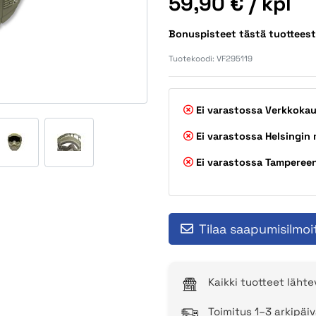
Hinta
59,90 €
/ kpl
Bonuspisteet tästä tuotteest
Tuotekoodi:
VF295119
Ei varastossa
Verkkoka
Ei varastossa
Helsingin
Ei varastossa
Tamperee
Tilaa saapumisilmoi
Kaikki tuotteet läht
Toimitus 1–3 arkipäiv