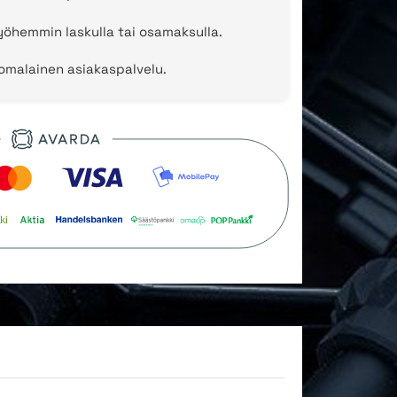
öhemmin laskulla tai osamaksulla.
uomalainen asiakaspalvelu.