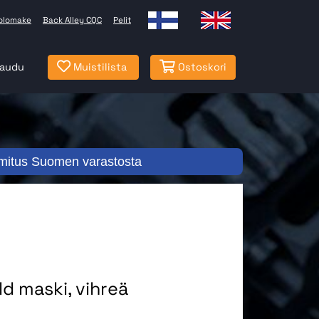
olomake
Back Alley CQC
Pelit
jaudu
Muistilista
Ostoskori
mitus Suomen varastosta
d maski, vihreä