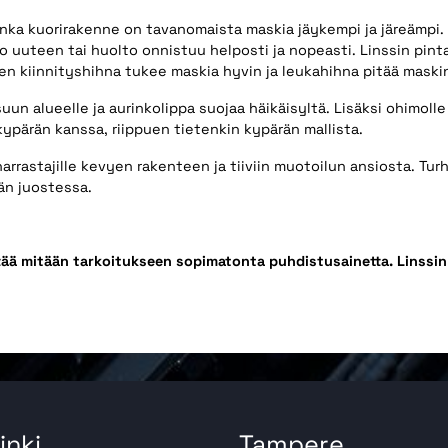
nka kuorirakenne on tavanomaista maskia jäykempi ja järeämpi. 
hto uuteen tai huolto onnistuu helposti ja nopeasti. Linssin pin
en kiinnityshihna tukee maskia hyvin ja leukahihna pitää mask
uun alueelle ja aurinkolippa suojaa häikäisyltä. Lisäksi ohimolle
 kypärän kanssa, riippuen tietenkin kypärän mallista.
arrastajille kevyen rakenteen ja tiiviin muotoilun ansiosta. Tur
än juostessa.
tää mitään tarkoitukseen sopimatonta puhdistusainetta. Linssin
inki
Tampere