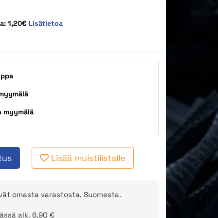
a: 1,20€
Lisätietoa
uppa
 myymälä
n myymälä
tus
Lisää muistilistalle
evät omasta varastosta, Suomesta.
ässä alk. 6,90 €