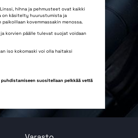
Linssi, hihna ja pehmusteet ovat kaikki
ta on käsitelty huurustumista ja
in paikoillaan kovemmassakin menossa.
 ja korvien päälle tulevat suojat voidaan
han iso kokomaski voi olla haitaksi
 puhdistamiseen suositellaan pelkkää vettä
Varasto,