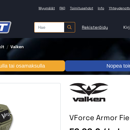
Myymälät
FAQ
Toimitusehdot
Info
Yhteydenott
Rekisteröidy
Kir
it
Valken
lla tai osamaksulla
Nopea toi
VForce Armor Fiel