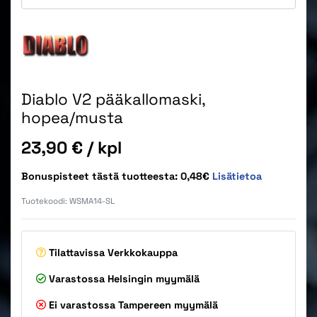
Diablo V2 pääkallomaski,
hopea/musta
Hinta
23,90 €
/ kpl
Bonuspisteet tästä tuotteesta: 0,48€
Lisätietoa
Tuotekoodi:
WSMA14-SL
Tilattavissa
Verkkokauppa
Varastossa
Helsingin myymälä
Ei varastossa
Tampereen myymälä