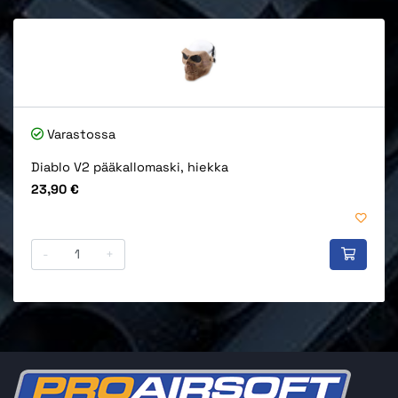
Varastossa
Diablo V2 pääkallomaski, hiekka
Hinta
23,90 €
-
+