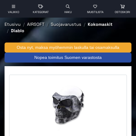
VALIKKO
KATEGORIAT
HAKU
MUISTILISTA
OSTOSKORI
Etusivu
AIRSOFT
Suojavarustus
Kokomaskit
Diablo
Osta nyt, maksa myöhemmin laskulla tai osamaksulla
Nopea toimitus Suomen varastosta