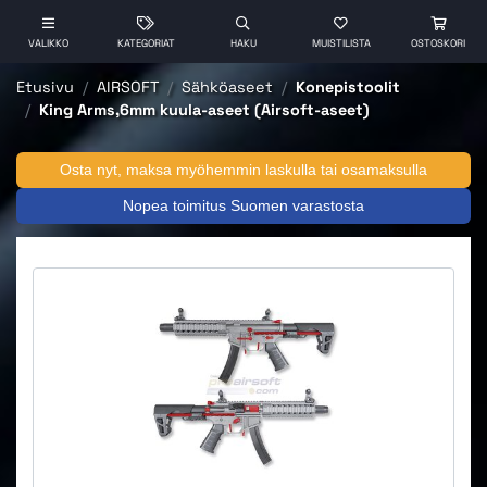
VALIKKO
KATEGORIAT
HAKU
MUISTILISTA
OSTOSKORI
Etusivu
AIRSOFT
Sähköaseet
Konepistoolit
King Arms,6mm kuula-aseet (Airsoft-aseet)
Osta nyt, maksa myöhemmin laskulla tai osamaksulla
Nopea toimitus Suomen varastosta