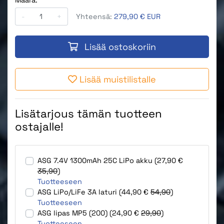
Määrä:
-
+
Yhteensä:
279,90 € EUR
Lisää ostoskoriin
Lisää muistilistalle
Lisätarjous tämän tuotteen
ostajalle!
ASG 7.4V 1300mAh 25C LiPo akku (27,90 €
35,90
)
Tuotteeseen
ASG LiPo/LiFe 3A laturi (44,90 €
54,90
)
Tuotteeseen
ASG lipas MP5 (200) (24,90 €
29,90
)
Tuotteeseen