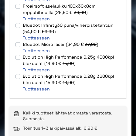
Proairsoft aselaukku 100x30x8cm
reppuhihnoilla (29,90 €
39,90
)
Tuotteeseen
Bluedot Infinity30 puna/viherpistetähtäin
(54,90 €
59,90
)
Tuotteeseen
Bluedot Micro laser (34,90 €
37,90
)
Tuotteeseen
Evolution High Performance 0,25g 4000kpl
biokuulat (14,90 €
15,90
)
Tuotteeseen
Evolution High Performance 0,28g 3600kpl
biokuulat (15,90 €
16,90
)
Tuotteeseen
Kaikki tuotteet lähtevät omasta varastosta,
Suomesta.
Toimitus 1–3 arkipäivässä alk. 6,90 €