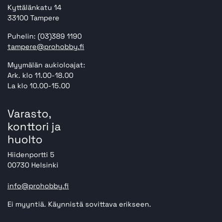
Kyttälänkatu 14
33100 Tampere
Puhelin: (03)389 1190
tampere@prohobby.fi
Myymälän aukioloajat:
Ark. klo 11.00-18.00
La klo 10.00-15.00
Varasto,
konttori ja
huolto
Hiidenportti 5
00730 Helsinki
info@prohobby.fi
Ei myyntiä. Käynnistä sovittava erikseen.