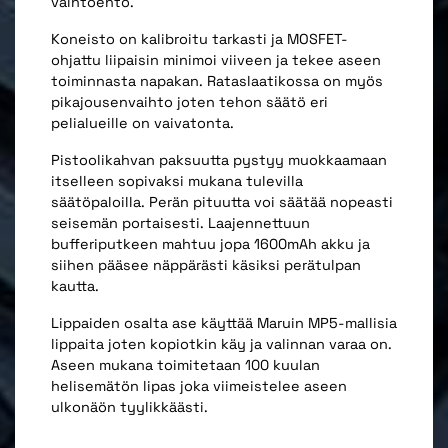
vaihtoehto.
Koneisto on kalibroitu tarkasti ja MOSFET-
ohjattu liipaisin minimoi viiveen ja tekee aseen
toiminnasta napakan. Rataslaatikossa on myös
pikajousenvaihto joten tehon säätö eri
pelialueille on vaivatonta.
Pistoolikahvan paksuutta pystyy muokkaamaan
itselleen sopivaksi mukana tulevilla
säätöpaloilla. Perän pituutta voi säätää nopeasti
seisemän portaisesti. Laajennettuun
bufferiputkeen mahtuu jopa 1600mAh akku ja
siihen pääsee näppärästi käsiksi perätulpan
kautta.
Lippaiden osalta ase käyttää Maruin MP5-mallisia
lippaita joten kopiotkin käy ja valinnan varaa on.
Aseen mukana toimitetaan 100 kuulan
helisemätön lipas joka viimeistelee aseen
ulkonäön tyylikkäästi.