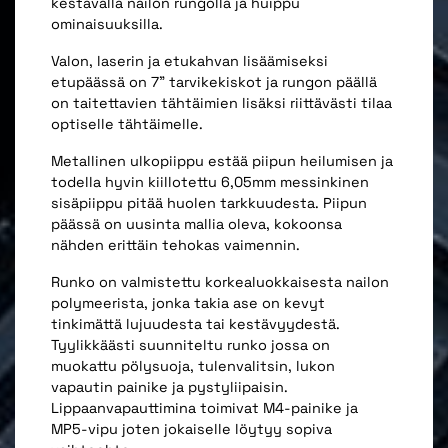
kestävällä nailon rungolla ja huippu
ominaisuuksilla.
Valon, laserin ja etukahvan lisäämiseksi
etupäässä on 7" tarvikekiskot ja rungon päällä
on taitettavien tähtäimien lisäksi riittävästi tilaa
optiselle tähtäimelle.
Metallinen ulkopiippu estää piipun heilumisen ja
todella hyvin kiillotettu 6,05mm messinkinen
sisäpiippu pitää huolen tarkkuudesta. Piipun
päässä on uusinta mallia oleva, kokoonsa
nähden erittäin tehokas vaimennin.
Runko on valmistettu korkealuokkaisesta nailon
polymeerista, jonka takia ase on kevyt
tinkimättä lujuudesta tai kestävyydestä.
Tyylikkäästi suunniteltu runko jossa on
muokattu pölysuoja, tulenvalitsin, lukon
vapautin painike ja pystyliipaisin.
Lippaanvapauttimina toimivat M4-painike ja
MP5-vipu joten jokaiselle löytyy sopiva