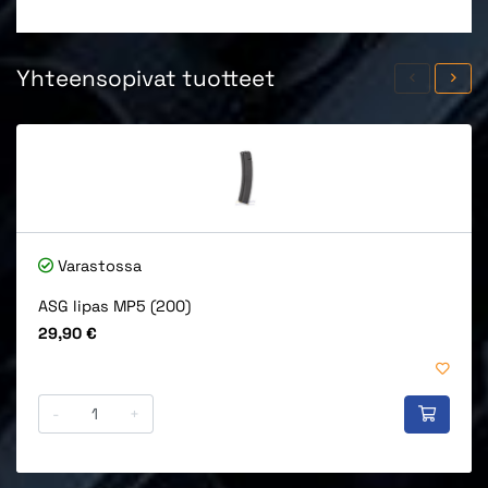
Yhteensopivat tuotteet
Varastossa
ASG lipas MP5 (200)
Hinta
29,90 €
-
+