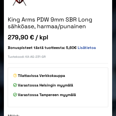
King Arms PDW 9mm SBR Long
sähköase, harmaa/punainen
Hinta
279,90 €
/ kpl
Bonuspisteet tästä tuotteesta: 5,60€
Lisätietoa
Tuotekoodi:
KA-AG-231-GR
Tilattavissa
Verkkokauppa
Varastossa
Helsingin myymälä
Varastossa
Tampereen myymälä