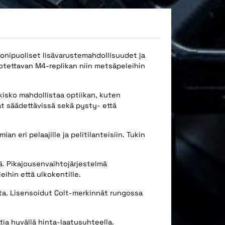
onipuoliset lisävarustemahdollisuudet ja
luotettavan M4-replikan niin metsäpeleihin
kisko mahdollistaa optiikan, kuten
t säädettävissä sekä pysty- että
 eri pelaajille ja pelitilanteisiin. Tukin
ä. Pikajousenvaihtojärjestelmä
ihin että ulkokentille.
esta. Lisensoidut Colt-merkinnät rungossa
tia hyvällä hinta-laatusuhteella.