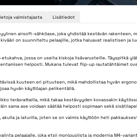
ietoja valmistajasta
Lisätiedot
ylinen airsoft-sähköase, joka yhdistää kestävän rakenteen, m
vääri on suunniteltu pelaajille, jotka haluavat realistisen ja 
tukahva, jossa on useita kiskoja lisävarusteille. Täyspitkä ylä
sentamisen helposti. Mukana tulevat flip-up rautatähtäimet ova
vissä kuuteen eri pituuteen, mikä mahdollistaa hyvän ergonomian
rjoaa hyvän käyttöajan pelikentällä.
tikko teräsrattailla, mikä takaa kestävyyden kovassakin käytöss
in sama ase voidaan säätää helposti sopimaan sekä sisätilapele
 akulla ja laturilla, joten se on valmis käyttöön heti pakkauks
inta pelaajalle, joka etsii monipuolista ja modernia M4-variant