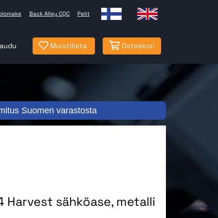
olomake
Back Alley CQC
Pelit
jaudu
Muistilista
Ostoskori
mitus Suomen varastosta
 Harvest sähköase, metalli