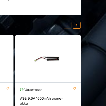
Varastossa
Varastos
ASG 9,6V 1600mAh crane-
Diablo 6mm
akku
M4/AR15 lip