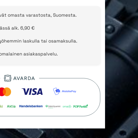
evät omasta varastosta, Suomesta.
ässä alk. 6,90 €
öhemmin laskulla tai osamaksulla.
uomalainen asiakaspalvelu.