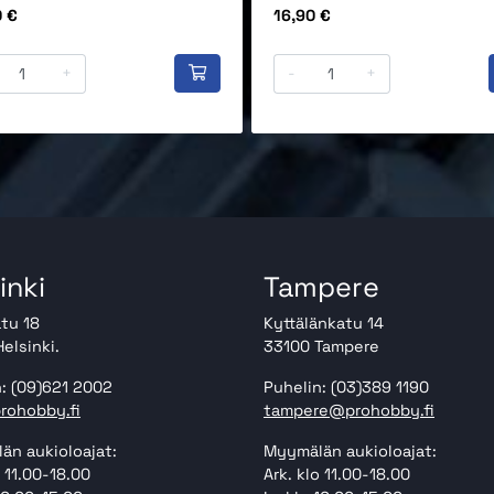
Hinta
0 €
16,90 €
+
-
+
inki
Tampere
tu 18
Kyttälänkatu 14
elsinki.
33100 Tampere
: (09)621 2002
Puhelin: (03)389 1190
rohobby.fi
tampere@prohobby.fi
än aukioloajat:
Myymälän aukioloajat:
o 11.00-18.00
Ark. klo 11.00-18.00