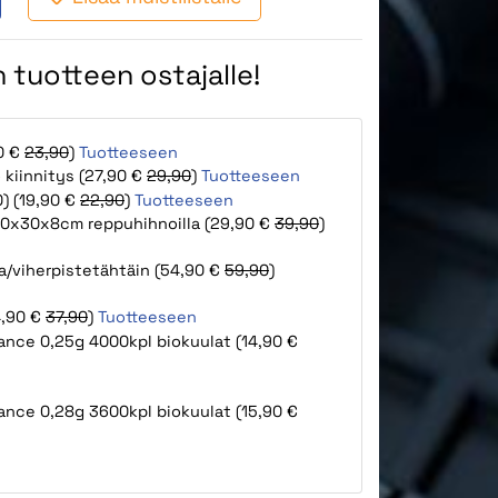
 tuotteen ostajalle!
90 €
23,90
)
Tuotteeseen
 kiinnitys (27,90 €
29,90
)
Tuotteeseen
0) (19,90 €
22,90
)
Tuotteeseen
100x30x8cm reppuhihnoilla (29,90 €
39,90
)
a/viherpistetähtäin (54,90 €
59,90
)
4,90 €
37,90
)
Tuotteeseen
ance 0,25g 4000kpl biokuulat (14,90 €
ance 0,28g 3600kpl biokuulat (15,90 €