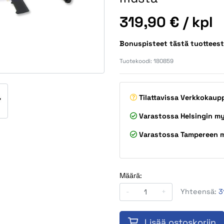
Hinta
319,90 €
/ kpl
Bonuspisteet tästä tuottees
Tuotekoodi:
180859
Tilattavissa
Verkkokaup
Varastossa
Helsingin m
Varastossa
Tampereen 
Määrä:
-
+
Yhteensä:
3
Lisää ostoskoriin