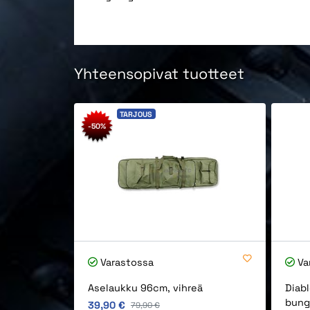
Yhteensopivat tuotteet
TARJOUS
-50%
Varastossa
Va
Aselaukku 96cm, vihreä
Diabl
bung
Alkuperäinen hinta
39,90 €
Alkuperäinen hinta
79,90 €