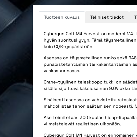
Tuotteen kuvaus
Tekniset tiedot
T
Cybergun Colt M4 Harvest on moderni M4-ty
hyvän suorituskyvyn. Tämä täysmetallinen ki
kuin CQB-ympäristöön.
Aseessa on täysmetallinen runko sekä RAS-e
punapistetähtäimen tai kiikaritähtäimen a
vaakasuunnassa.
Crane-tyylinen teleskooppitukki on säädettä
sisälle sijoittuva kaksiosainen 9.6V akku ta
Sisäisesti aseessa on vahvistettu rataslaa
mahdollistaa tehon säätämisen nopeasti. Nä
Ase toimitetaan 300 kuulan hicap-lippaalla,
viimeistelevät realistisen ulkonäön.
Cybergun Colt M4 Harvest on erinomainen val