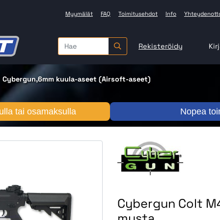
Myymälät
FAQ
Toimitusehdot
Info
Yhteydenott
Rekisteröidy
Kir
Cybergun,6mm kuula-aseet (Airsoft-aseet)
lla tai osamaksulla
Nopea toi
Cybergun Colt M4
musta