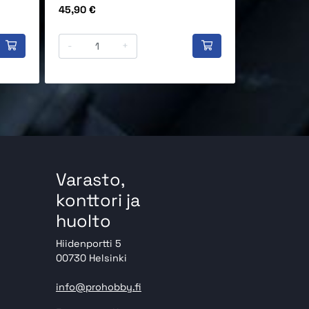
Hinta
Hinta
45,90 €
29,90 €
-
+
-
Varasto,
konttori ja
huolto
Hiidenportti 5
00730 Helsinki
info@prohobby.fi