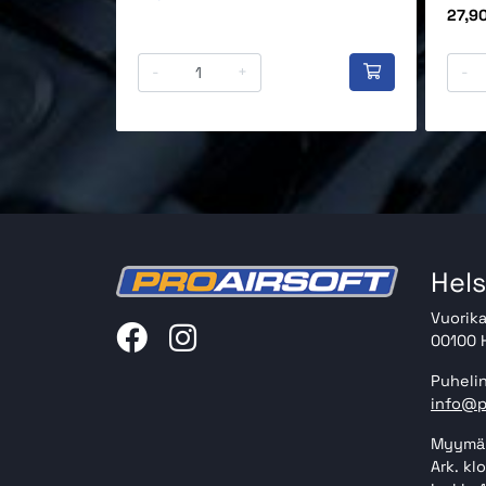
Hinta
27,9
-
+
-
Hels
Vuorika
00100 H
Puhelin
info@p
Myymäl
Ark. kl