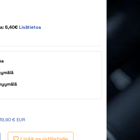
ta: 6,40€
Lisätietoa
pa
yymälä
myymälä
19,90 € EUR
Lisää muistilistalle