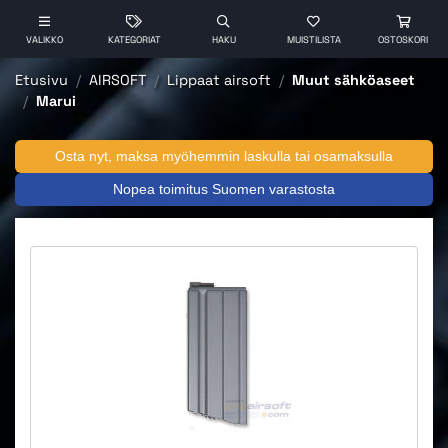
VALIKKO
KATEGORIAT
HAKU
MUISTILISTA
OSTOSKORI
Etusivu
AIRSOFT
Lippaat airsoft
Muut sähköaseet
Marui
Osta nyt, maksa myöhemmin laskulla tai osamaksulla
Nopea toimitus Suomen varastosta