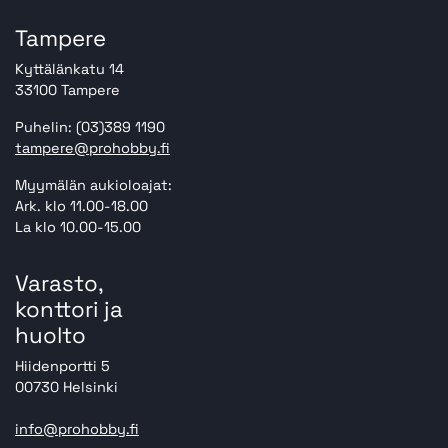
Tampere
Kyttälänkatu 14
33100 Tampere
Puhelin: (03)389 1190
tampere@prohobby.fi
Myymälän aukioloajat:
Ark. klo 11.00-18.00
La klo 10.00-15.00
Varasto,
konttori ja
huolto
Hiidenportti 5
00730 Helsinki
info@prohobby.fi