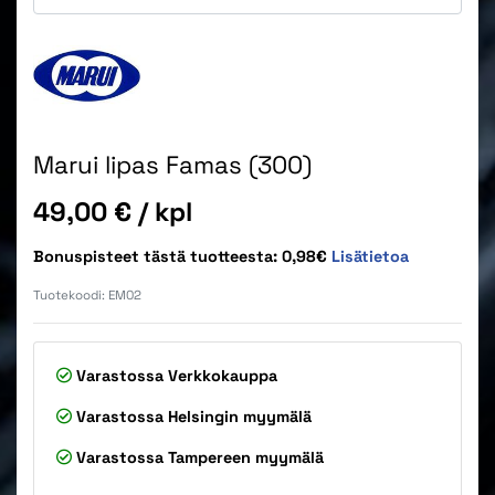
Marui lipas Famas (300)
Hinta
49,00 €
/ kpl
Bonuspisteet tästä tuotteesta: 0,98€
Lisätietoa
Tuotekoodi:
EM02
Varastossa
Verkkokauppa
Varastossa
Helsingin myymälä
Varastossa
Tampereen myymälä