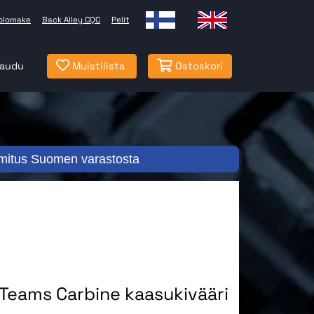
olomake
Back Alley CQC
Pelit
jaudu
Muistilista
Ostoskori
mitus Suomen varastosta
 Teams Carbine kaasukivääri