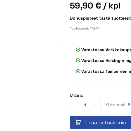
Hinta
59,90 €
/ kpl
Bonuspisteet tästä tuotteest
Tuotekoodi:
17247
Varastossa
Verkkokaup
Varastossa
Helsingin m
Varastossa
Tampereen 
Määrä:
-
+
Yhteensä:
5
Lisää ostoskoriin