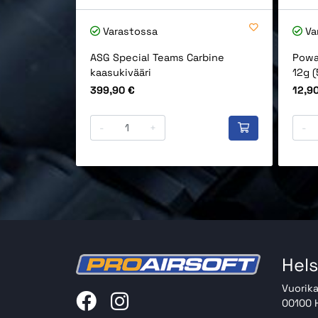
Varastossa
Va
ASG Special Teams Carbine
Powa
kaasukivääri
12g (
Hinta
Hinta
399,90 €
12,9
-
+
-
Hels
Vuorika
00100 H