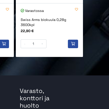
Varastossa
Varastos
Swiss Arms biokuula 0,28g
Bioval bio
3600kpl
3600kpl
Hinta
Hinta
22,90 €
20,90 €
-
+
-
Varasto,
konttori ja
huolto