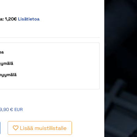
a: 1,20€
Lisätietoa
pa
yymälä
myymälä
9,90 € EUR
Lisää muistilistalle