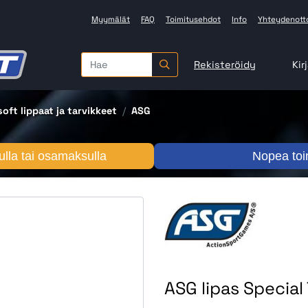
Myymälät
FAQ
Toimitusehdot
Info
Yhteydenott
Rekisteröidy
Kir
oft lippaat ja tarvikkeet
ASG
lla tai osamaksulla
Nopea toi
ASG lipas Special