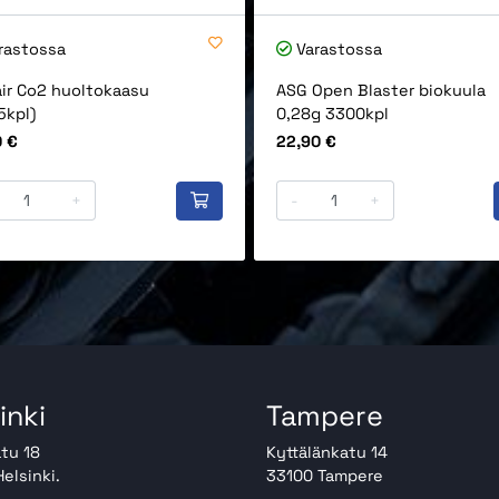
rastossa
Varastossa
ir Co2 huoltokaasu
ASG Open Blaster biokuula
5kpl)
0,28g 3300kpl
Hinta
0 €
22,90 €
+
-
+
inki
Tampere
tu 18
Kyttälänkatu 14
elsinki.
33100 Tampere