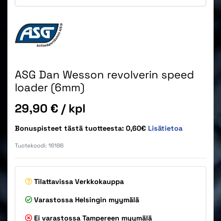
ASG Dan Wesson revolverin speed
loader (6mm)
Hinta
29,90 €
/ kpl
Bonuspisteet tästä tuotteesta: 0,60€
Lisätietoa
Tuotekoodi:
16186
Tilattavissa
Verkkokauppa
Varastossa
Helsingin myymälä
Ei varastossa
Tampereen myymälä