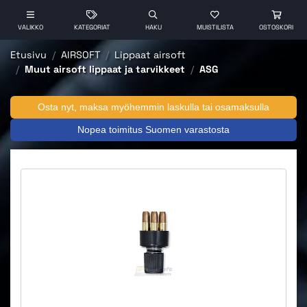
VALIKKO
KATEGORIAT
HAKU
MUISTILISTA
OSTOSKORI
Etusivu
AIRSOFT
Lippaat airsoft
Muut airsoft lippaat ja tarvikkeet
ASG
Osta nyt, maksa myöhemmin laskulla tai osamaksulla
Nopea toimitus Suomen varastosta