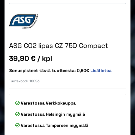
ASG CO2 lipas CZ 75D Compact
Hinta
39,90 €
/ kpl
Bonuspisteet tästä tuotteesta: 0,80€
Lisätietoa
Tuotekoodi:
16093
Varastossa
Verkkokauppa
Varastossa
Helsingin myymälä
Varastossa
Tampereen myymälä