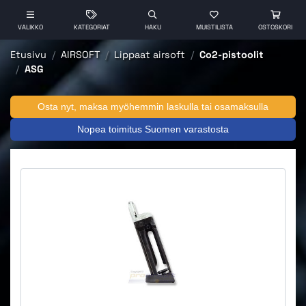
VALIKKO
KATEGORIAT
HAKU
MUISTILISTA
OSTOSKORI
Etusivu
AIRSOFT
Lippaat airsoft
Co2-pistoolit
ASG
Osta nyt, maksa myöhemmin laskulla tai osamaksulla
Nopea toimitus Suomen varastosta