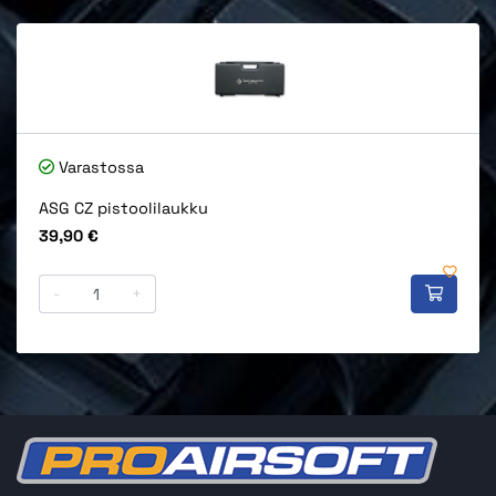
Varastossa
ASG CZ pistoolilaukku
Hinta
39,90 €
-
+