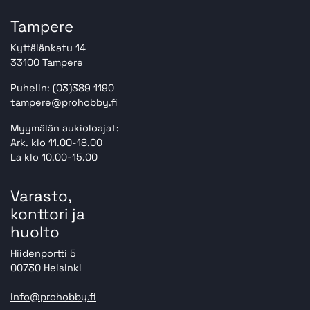
Tampere
Kyttälänkatu 14
33100 Tampere
Puhelin: (03)389 1190
tampere@prohobby.fi
Myymälän aukioloajat:
Ark. klo 11.00-18.00
La klo 10.00-15.00
Varasto,
konttori ja
huolto
Hiidenportti 5
00730 Helsinki
info@prohobby.fi