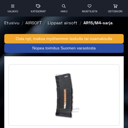
VALIKKO
KATEGORIAT
HAKU
MUISTILISTA
OSTOSKORI
Etusivu
AIRSOFT
Lippaat airsoft
AR15/M4-sarja
Osta nyt, maksa myöhemmin laskulla tai osamaksulla
Nopea toimitus Suomen varastosta