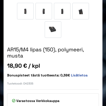
AR15/M4 lipas (150), polymeeri,
musta
Hinta
18,90 €
/ kpl
Bonuspisteet tästä tuotteesta: 0,38€
Lisätietoa
Tuotekoodi:
CH2305
Varastossa
Verkkokauppa