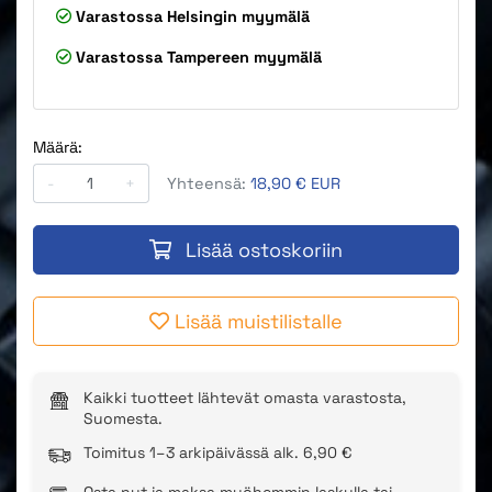
Varastossa
Helsingin myymälä
Varastossa
Tampereen myymälä
Määrä:
-
+
Yhteensä:
18,90 € EUR
Lisää ostoskoriin
Lisää muistilistalle
Kaikki tuotteet lähtevät omasta varastosta,
Suomesta.
Toimitus 1–3 arkipäivässä alk. 6,90 €
Osta nyt ja maksa myöhemmin laskulla tai