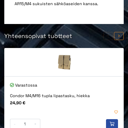
AR15/M4 sukuisten sähköaseiden kanssa.
Yhteensopivat tuotteet
Varastossa
Condor M4/M16 tupla lipastasku, hiekka
Hinta
24,90 €
-
+