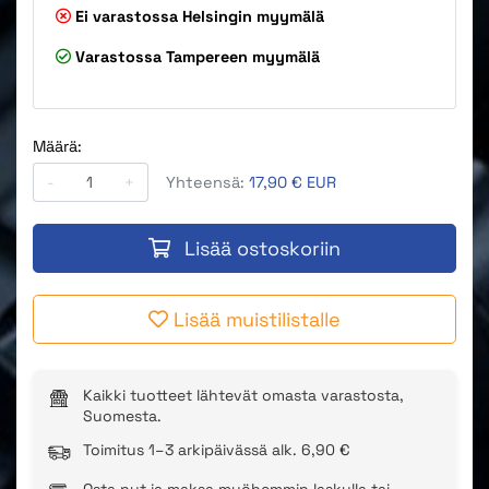
Ei varastossa
Helsingin myymälä
Varastossa
Tampereen myymälä
Määrä:
-
+
Yhteensä:
17,90 € EUR
Lisää ostoskoriin
Lisää muistilistalle
Kaikki tuotteet lähtevät omasta varastosta,
Suomesta.
Toimitus 1–3 arkipäivässä alk. 6,90 €
Osta nyt ja maksa myöhemmin laskulla tai