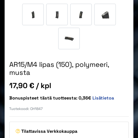
AR15/M4 lipas (150), polymeeri,
musta
Hinta
17,90 €
/ kpl
Bonuspisteet tästä tuotteesta: 0,36€
Lisätietoa
Tuotekoodi:
CH1847
Tilattavissa
Verkkokauppa