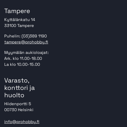
Tampere
Kyttälänkatu 14
33100 Tampere
Puhelin: (03)389 1190
tampere@prohobby.fi
Myymälän aukioloajat:
Ark. klo 11.00-18.00
La klo 10.00-15.00
Varasto,
konttori ja
huolto
Hiidenportti 5
00730 Helsinki
info@prohobby.fi