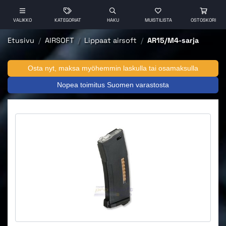
VALIKKO
KATEGORIAT
HAKU
MUISTILISTA
OSTOSKORI
Etusivu
AIRSOFT
Lippaat airsoft
AR15/M4-sarja
Osta nyt, maksa myöhemmin laskulla tai osamaksulla
Nopea toimitus Suomen varastosta