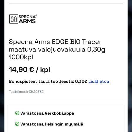
Specna Arms EDGE BIO Tracer
maatuva valojuovakuula 0,30g
1000kpl
Hinta
14,90 €
/ kpl
Bonuspisteet tästä tuotteesta: 0,30€
Lisätietoa
Tuotekoodi:
CH29332
Varastossa
Verkkokauppa
Varastossa
Helsingin myymälä