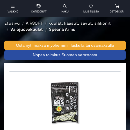
VALIKKO
KATEGORIAT
HAKU
MUISTILISTA
OSTOSKORI
Etusivu
AIRSOFT
Kuulat, kaasut, savut, silikonit
Valojuovakuulat
Specna Arms
Osta nyt, maksa myöhemmin laskulla tai osamaksulla
Nopea toimitus Suomen varastosta