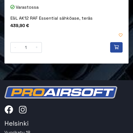
Varastossa
E&L AK12 RAF Essential sähköase, teräs
Hinta
439,90 €
-
+
Helsinki
Vuorikatu 18