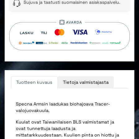
Sujuva ja taatusti suomalainen asiakaspalvelu.
Tuotteen kuvaus
Tietoja valmistajasta
Specna Armsin laadukas biohajoava Tracer-
valojuovakuula.
Kuulat ovat Taiwanilaisen BLS valmistamat ja
ovat tunnettuja laadusta ja
mittatarkkuudestaan. Kuulien pinta on hiottu ja