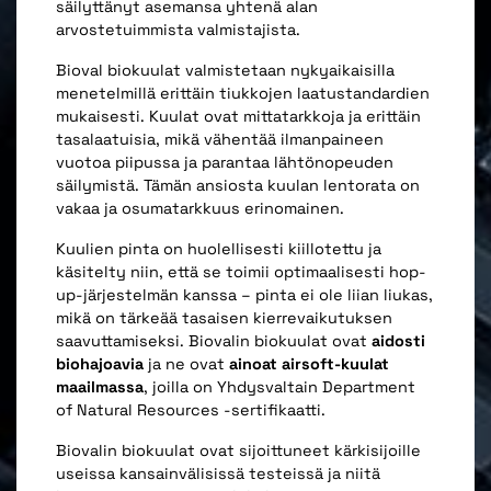
säilyttänyt asemansa yhtenä alan
arvostetuimmista valmistajista.
Bioval biokuulat valmistetaan nykyaikaisilla
menetelmillä erittäin tiukkojen laatustandardien
mukaisesti. Kuulat ovat mittatarkkoja ja erittäin
tasalaatuisia, mikä vähentää ilmanpaineen
vuotoa piipussa ja parantaa lähtönopeuden
säilymistä. Tämän ansiosta kuulan lentorata on
vakaa ja osumatarkkuus erinomainen.
Kuulien pinta on huolellisesti kiillotettu ja
käsitelty niin, että se toimii optimaalisesti hop-
up-järjestelmän kanssa – pinta ei ole liian liukas,
mikä on tärkeää tasaisen kierrevaikutuksen
saavuttamiseksi. Biovalin biokuulat ovat
aidosti
biohajoavia
ja ne ovat
ainoat airsoft-kuulat
maailmassa
, joilla on Yhdysvaltain Department
of Natural Resources -sertifikaatti.
Biovalin biokuulat ovat sijoittuneet kärkisijoille
useissa kansainvälisissä testeissä ja niitä