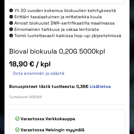
🟠 Yli 20 vuoden kokemus biokuulien kehityksestä
🟠 Erittäin tasalaatuinen ja mittatarkka kuula
🟠 Ainoat biokuulat DNR-sertifikaatilla maailmassa
🟠 Erinomainen tarkkuus ja vakaa lentorata
🟠 Toimii luotettavasti kaikissa hop-up-järjestelmissä
Bioval biokuula 0,20G 5000kpl
Hinta
18,90 €
/ kpl
Osta enemmän ja säästä
Bonuspisteet tästä tuotteesta: 0,38€
Lisätietoa
Tuotekoodi:
805025
Varastossa
Verkkokauppa
Varastossa
Helsingin myymälä