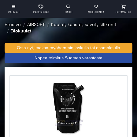
VALIKKO
KATEGORIAT
HAKU
MUISTILISTA
OSTOSKORI
Etusivu
AIRSOFT
Kuulat, kaasut, savut, silikonit
Biokuulat
Osta nyt, maksa myöhemmin laskulla tai osamaksulla
Nopea toimitus Suomen varastosta