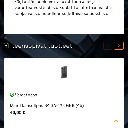
käytetään usein vertailukohtana ase- ja
varustearvosteluissa. Kuulat toimitetaan valolta
suojaavassa, uudelleensuljettavassa pussissa.
Yhteensopivat tuotteet
Varastossa
Marui kaasulipas SAIGA-12K GBB (45)
Hinta
49,90 €