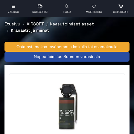
VALIKKO
KATEGORIAT
HAKU
MUISTILISTA
OSTOSKORI
Etusivu
AIRSOFT
Kaasutoimiset aseet
Kranaatit ja miinat
Osta nyt, maksa myöhemmin laskulla tai osamaksulla
Nopea toimitus Suomen varastosta