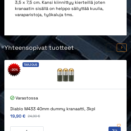
3,5 x 7,5 cm. Kansi kiinnittyy kierteillä joten
kranaatin sisällä on helppo säilyttää kuulia,
varaparistoja, työkaluja tms.
Yhteensopivat tuotteet
TARJOUS
-20%
Varastossa
Diablo M433 40mm dummy kranaatti, 3kpl
Alkuperäinen hinta
19,90 €
Alkuperäinen hinta
24,90 €