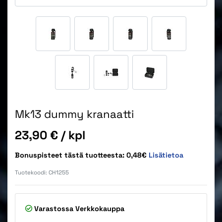
Mk13 dummy kranaatti
Hinta
23,90 €
/ kpl
Bonuspisteet tästä tuotteesta: 0,48€
Lisätietoa
Tuotekoodi:
CH1255
Varastossa
Verkkokauppa