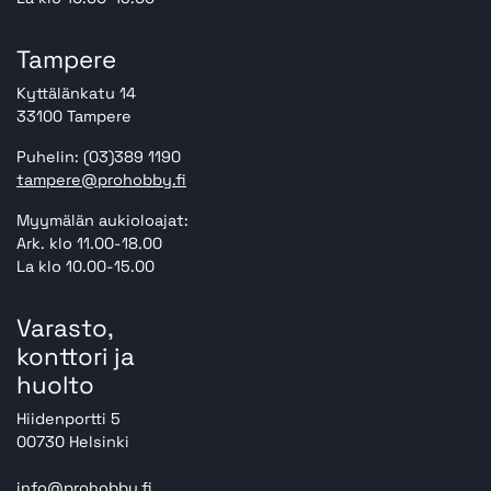
Tampere
Kyttälänkatu 14
33100 Tampere
Puhelin: (03)389 1190
tampere@prohobby.fi
Myymälän aukioloajat:
Ark. klo 11.00-18.00
La klo 10.00-15.00
Varasto,
konttori ja
huolto
Hiidenportti 5
00730 Helsinki
info@prohobby.fi