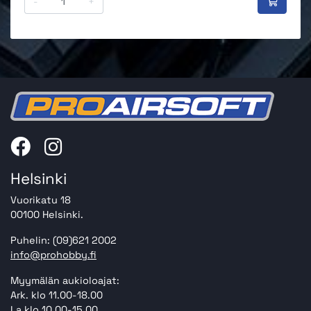
-
+
Helsinki
Vuorikatu 18
00100 Helsinki.
Puhelin: (09)621 2002
info@prohobby.fi
Myymälän aukioloajat:
Ark. klo 11.00-18.00
La klo 10.00-15.00