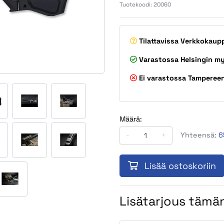
Tuotekoodi:
20060
Tilattavissa
Verkkokaup
Varastossa
Helsingin m
Ei varastossa
Tamperee
Määrä:
-
+
Yhteensä:
6
Lisää ostoskoriin
Lisätarjous tämän