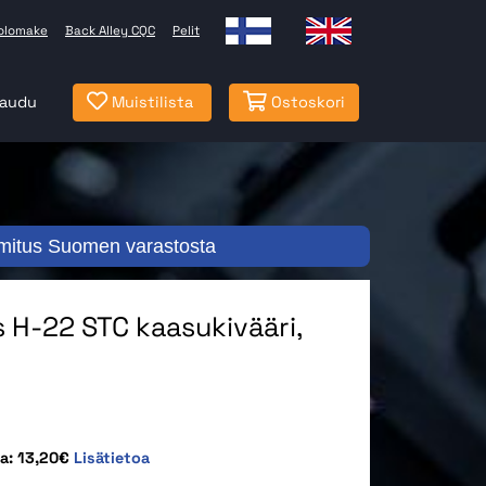
olomake
Back Alley CQC
Pelit
jaudu
Muistilista
Ostoskori
mitus Suomen varastosta
 H-22 STC kaasukivääri,
ta: 13,20€
Lisätietoa