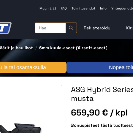
Myymälät
FAQ
Toimitusehdot
Info
Yhteydenott
Rekisteröidy
Kir
äärit ja haulikot
6mm kuula-aseet (Airsoft-aseet)
lla tai osamaksulla
Nopea toi
ASG Hybrid Series
musta
Hinta
659,90 €
/ kpl
Bonuspisteet tästä tuottees