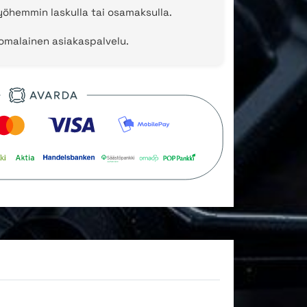
öhemmin laskulla tai osamaksulla.
uomalainen asiakaspalvelu.