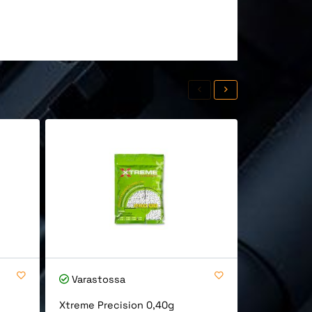
Varastossa
Varastos
Xtreme Precision 0,40g
Xtreme Pre