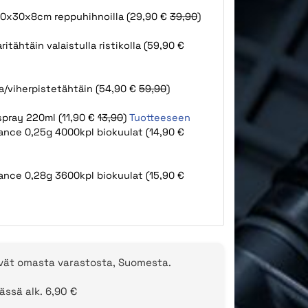
100x30x8cm reppuhihnoilla (29,90 €
39,90
)
itähtäin valaistulla ristikolla (59,90 €
a/viherpistetähtäin (54,90 €
59,90
)
 spray 220ml (11,90 €
13,90
)
Tuotteeseen
ance 0,25g 4000kpl biokuulat (14,90 €
ance 0,28g 3600kpl biokuulat (15,90 €
evät omasta varastosta, Suomesta.
ässä alk. 6,90 €