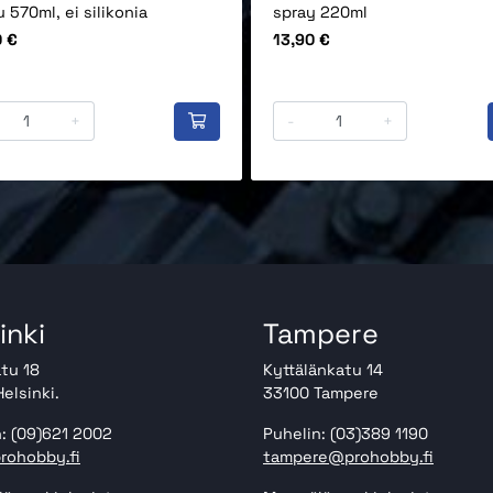
 570ml, ei silikonia
spray 220ml
Hinta
0 €
13,90 €
+
-
+
inki
Tampere
tu 18
Kyttälänkatu 14
elsinki.
33100 Tampere
: (09)621 2002
Puhelin: (03)389 1190
rohobby.fi
tampere@prohobby.fi