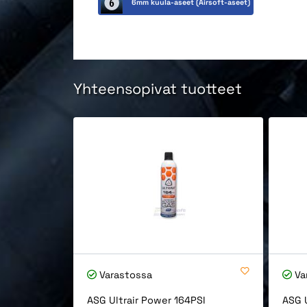
6mm kuula-aseet (Airsoft-aseet)
Yhteensopivat tuotteet
Varastossa
Va
ASG Ultrair Power 164PSI
ASG U