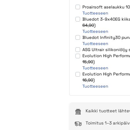
Proairsoft aselaukku 
Tuotteeseen
Bluedot 3-9x40EG kiikar
64,90
)
Tuotteeseen
Bluedot Infinity30 pun
Tuotteeseen
ASG Ultrair silikoniöljy
Evolution High Perform
15,90
)
Tuotteeseen
Evolution High Perform
16,90
)
Tuotteeseen
Kaikki tuotteet läht
Toimitus 1–3 arkipäiv