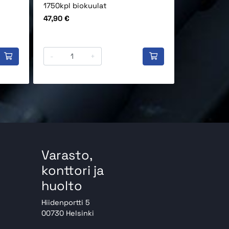
1750kpl biokuulat
1950kpl bi
Hinta
Hinta
47,90 €
39,90 €
-
+
-
Varasto,
konttori ja
huolto
Hiidenportti 5
00730 Helsinki