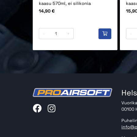
kaasu 570ml, ei silikonia
kaasu
Hinta
Hinta
14,90 €
15,9
-
+
-
Hels
Vuorika
00100 H
Puhelin
info@p