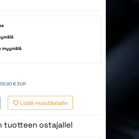
pa
yymälä
n myymälä
59,90 € EUR
Lisää muistilistalle
 tuotteen ostajalle!