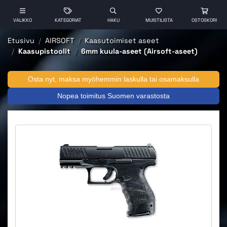
VALIKKO
KATEGORIAT
HAKU
MUISTILISTA
OSTOSKORI
Etusivu
AIRSOFT
Kaasutoimiset aseet
Kaasupistoolit
6mm kuula-aseet (Airsoft-aseet)
Osta nyt, maksa myöhemmin laskulla tai osamaksulla
Nopea toimitus Suomen varastosta