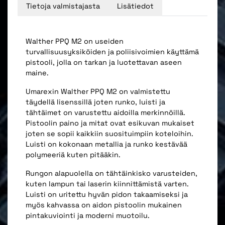
Tietoja valmistajasta
Lisätiedot
Walther PPQ M2 on useiden
turvallisuusyksiköiden ja poliisivoimien käyttämä
pistooli, jolla on tarkan ja luotettavan aseen
maine.
Umarexin Walther PPQ M2 on valmistettu
täydellä lisenssillä
joten runko, luisti ja
tähtäimet on varustettu aidoilla merkinnöillä.
Pistoolin paino ja mitat ovat esikuvan mukaiset
joten se sopii kaikkiin suosituimpiin koteloihin.
Luisti on kokonaan metallia ja runko kestävää
polymeeriä kuten pitääkin.
Rungon alapuolella on tähtäinkisko varusteiden,
kuten lampun tai laserin kiinnittämistä varten.
Luisti on uritettu hyvän pidon takaamiseksi ja
myös kahvassa on aidon pistoolin mukainen
pintakuviointi ja moderni muotoilu.