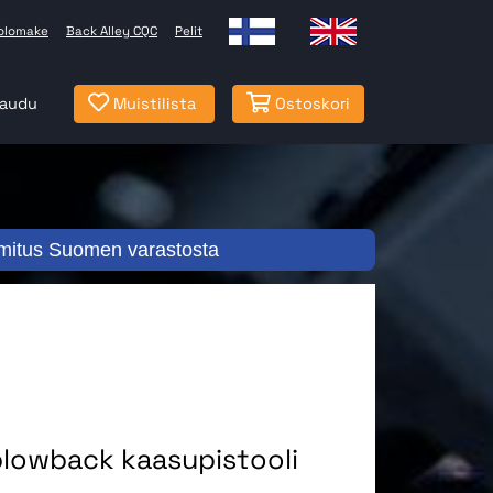
olomake
Back Alley CQC
Pelit
jaudu
Muistilista
Ostoskori
mitus Suomen varastosta
lowback kaasupistooli