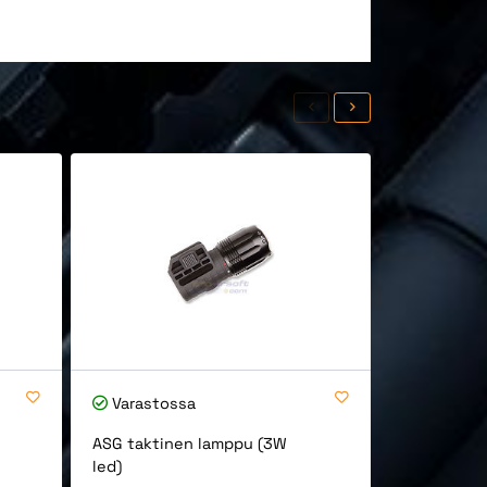
Varastossa
Varastos
ASG taktinen lamppu (3W
ASG taktin
led)
(super xen