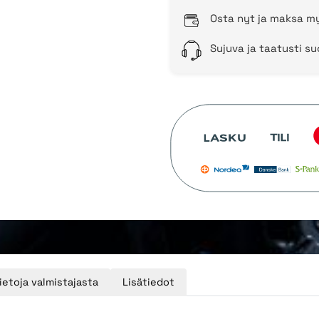
Osta nyt ja maksa my
Sujuva ja taatusti s
ietoja valmistajasta
Lisätiedot