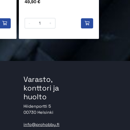
Hinta
Hinta
49,90 €
35,90 €
-
+
-
Varasto,
konttori ja
huolto
Hiidenportti 5
00730 Helsinki
info@prohobby.fi