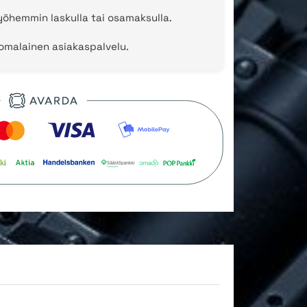
öhemmin laskulla tai osamaksulla.
uomalainen asiakaspalvelu.