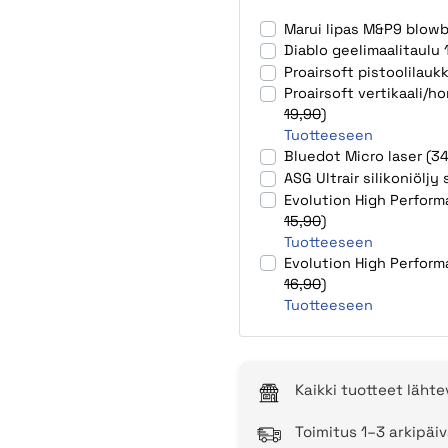
Marui lipas M&P9 blow
Diablo geelimaalitaulu
Proairsoft pistoolilau
Proairsoft vertikaali/ho
19,90
)
Tuotteeseen
Bluedot Micro laser (3
ASG Ultrair silikoniöljy
Evolution High Perform
15,90
)
Tuotteeseen
Evolution High Perform
16,90
)
Tuotteeseen
Kaikki tuotteet läht
Toimitus 1–3 arkipäiv