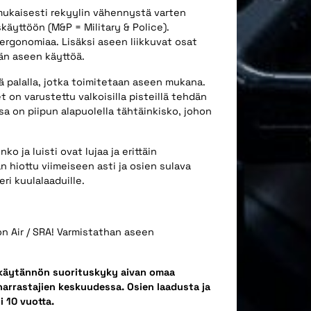
mukaisesti rekyylin vähennystä varten
skäyttöön (M&P = Military & Police).
ergonomiaa. Lisäksi aseen liikkuvat osat
än aseen käyttöä.
ä palalla, jotka toimitetaan aseen mukana.
 on varustettu valkoisilla pisteillä tehdän
sa on piipun alapuolella tähtäinkisko, johon
o ja luisti ovat lujaa ja erittäin
 hiottu viimeiseen asti ja osien sulava
ri kuulalaaduille.
on Air / SRA! Varmistathan aseen
n käytännön suorituskyky aivan omaa
harrastajien keskuudessa. Osien laadusta ja
i 10 vuotta.