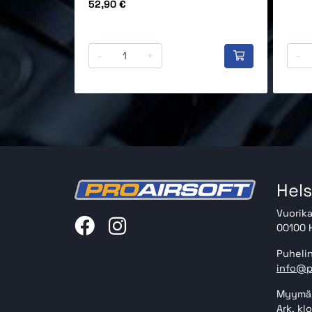
Hinta
52,90 €
-
+
-
Hels
Vuorika
00100 H
Puhelin
info@p
Myymäl
Ark. kl