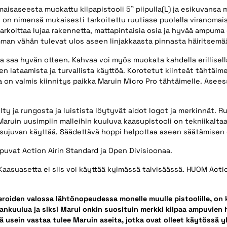
saseesta muokattu kilpapistooli 5" piipulla(L) ja esikuvansa 
M&P9 on nimensä mukaisesti tarkoitettu ruutiase puolella viranomai
rkoittaa lujaa rakennetta, mattapintaisia osia ja hyvää ampuma 
mman vähän tulevat ulos aseen linjakkaasta pinnasta häiritsemä
 saa hyvän otteen. Kahvaa voi myös muokata kahdella erillisell
n lataamista ja turvallista käyttöä. Korotetut kiinteät tähtäimet
 on valmis kiinnitys paikka Maruin Micro Pro tähtäimelle. Asees
 ja rungosta ja luistista löytyvät aidot logot ja merkinnät. Runk
ruin uusimpiin malleihin kuuluva kaasupistooli on tekniikaltaan
 sujuvan käyttää. Säädettävä hoppi helpottaa aseen säätämisen e
ampuvat Action Airin Standard ja Open Divisioonaa.
Kaasuasetta ei siis voi käyttää kylmässä talvisäässä. HUOM Acti
eroiden valossa lähtönopeudessa monelle muulle pistoolille, o
nkuulua ja siksi Marui onkin suosituin merkki kilpaa ampuvien 
 usein vastaa tulee Maruin aseita, jotka ovat olleet käytössä yl