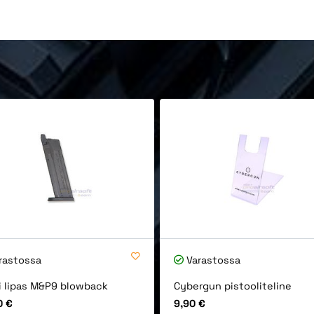
rastossa
Varastossa
i lipas M&P9 blowback
Cybergun pistooliteline
Hinta
0 €
9,90 €