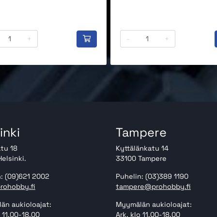
+
-
+
inki
Tampere
tu 18
Kyttälänkatu 14
elsinki.
33100 Tampere
: (09)621 2002
Puhelin: (03)389 1190
rohobby.fi
tampere@prohobby.fi
än aukioloajat:
Myymälän aukioloajat:
o 11.00-18.00
Ark. klo 11.00-18.00