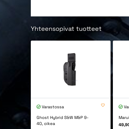
Yhteensopivat tuotteet
Varastossa
Va
Ghost Hybrid S&W M&P 9-
Maru
40, oikea
Hinta
49,9