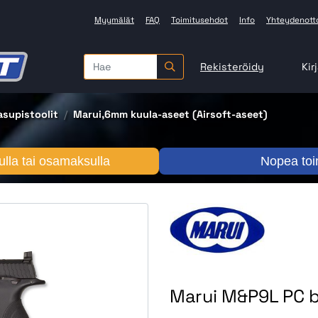
Myymälät
FAQ
Toimitusehdot
Info
Yhteydenott
Rekisteröidy
Kir
asupistoolit
Marui,6mm kuula-aseet (Airsoft-aseet)
lla tai osamaksulla
Nopea toi
Marui M&P9L PC b