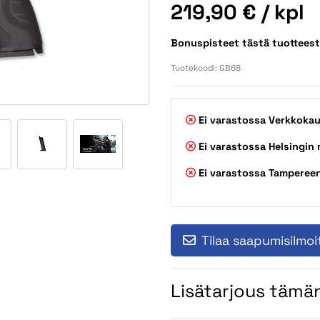
Hinta
219,90 €
/ kpl
Bonuspisteet tästä tuottees
Tuotekoodi:
GB68
Ei varastossa
Verkkoka
Ei varastossa
Helsingin
Ei varastossa
Tamperee
Tilaa saapumisilmoi
Lisätarjous tämän