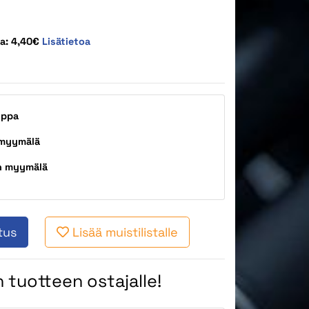
ta: 4,40€
Lisätietoa
uppa
 myymälä
n myymälä
tus
Lisää muistilistalle
 tuotteen ostajalle!