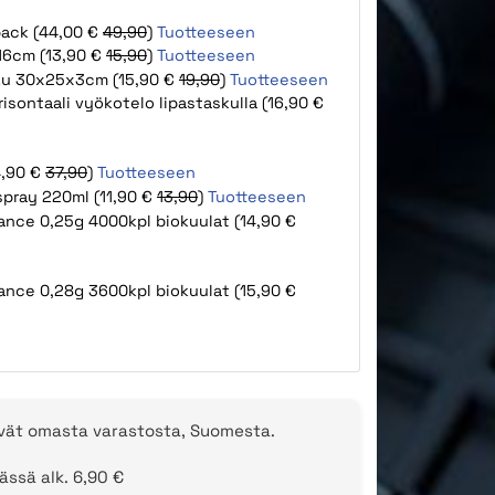
back (44,00 €
49,90
)
Tuotteeseen
 16cm (13,90 €
15,90
)
Tuotteeseen
kku 30x25x3cm (15,90 €
19,90
)
Tuotteeseen
risontaali vyökotelo lipastaskulla (16,90 €
4,90 €
37,90
)
Tuotteeseen
 spray 220ml (11,90 €
13,90
)
Tuotteeseen
ance 0,25g 4000kpl biokuulat (14,90 €
ance 0,28g 3600kpl biokuulat (15,90 €
evät omasta varastosta, Suomesta.
ässä alk. 6,90 €