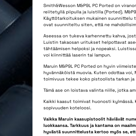
Smith&Wesson M&P9L PC Ported on viranomai
reiitetyllä piipulla ja luistilla (Ported). 
Käyttötarkoituksen mukainen suunnittelu ta
ovat suunniteltu siten, että ne mahdollisi
Aseessa on tukeva karhennettu kahva, josta
Luistin takaosan uritukset helpottavat asee
tähtäämisen helpoksi ja nopeaksi. Luistissa
voi kiinnittää laserin tai lampun.
Maruin M&P9L PC Ported on hyvin viimeistelty
hyvännäköistä muovia. Kuten odottaa voi, Ma
toimivuus tekee koko pistoolista tarkan ja
Tämä ase on loistava valinta niille, jotka 
Kaikki kaasut toimivat huonosti kylmässä. 
sopivuuden koteloosi.
Vaikka Maruin kaasupistoolit häviävät num
luokkaansa. Tarkkuus ja kantama on maailma
hyvästä suunnittelusta kertoo myös se, että