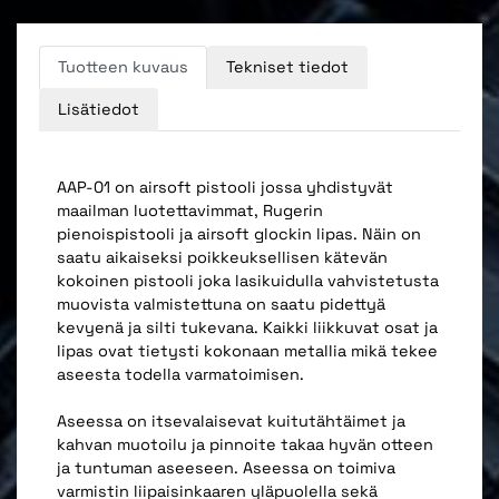
Tuotteen kuvaus
Tekniset tiedot
Lisätiedot
AAP-01 on airsoft pistooli jossa yhdistyvät
maailman luotettavimmat, Rugerin
pienoispistooli ja airsoft glockin lipas. Näin on
saatu aikaiseksi poikkeuksellisen kätevän
kokoinen pistooli joka lasikuidulla vahvistetusta
muovista valmistettuna on saatu pidettyä
kevyenä ja silti tukevana. Kaikki liikkuvat osat ja
lipas ovat tietysti kokonaan metallia mikä tekee
aseesta todella varmatoimisen.
Aseessa on itsevalaisevat kuitutähtäimet ja
kahvan muotoilu ja pinnoite takaa hyvän otteen
ja tuntuman aseeseen. Aseessa on toimiva
varmistin liipaisinkaaren yläpuolella sekä