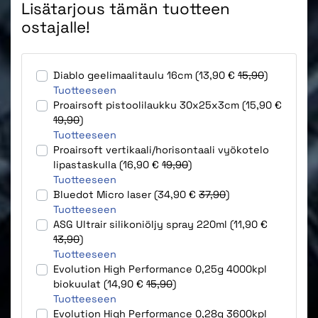
Lisätarjous tämän tuotteen
ostajalle!
Diablo geelimaalitaulu 16cm (13,90 €
15,90
)
Tuotteeseen
Proairsoft pistoolilaukku 30x25x3cm (15,90 €
19,90
)
Tuotteeseen
Proairsoft vertikaali/horisontaali vyökotelo
lipastaskulla (16,90 €
19,90
)
Tuotteeseen
Bluedot Micro laser (34,90 €
37,90
)
Tuotteeseen
ASG Ultrair silikoniöljy spray 220ml (11,90 €
13,90
)
Tuotteeseen
Evolution High Performance 0,25g 4000kpl
biokuulat (14,90 €
15,90
)
Tuotteeseen
Evolution High Performance 0,28g 3600kpl