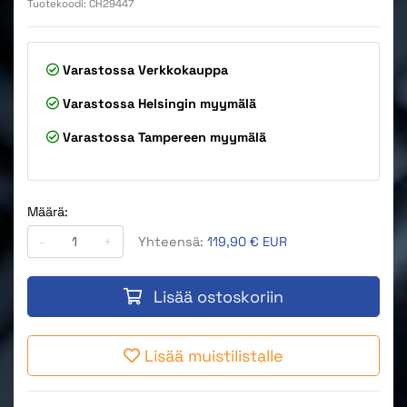
Tuotekoodi:
CH29447
Varastossa
Verkkokauppa
Varastossa
Helsingin myymälä
Varastossa
Tampereen myymälä
Määrä:
-
+
Yhteensä:
119,90 € EUR
Lisää ostoskoriin
Lisää muistilistalle