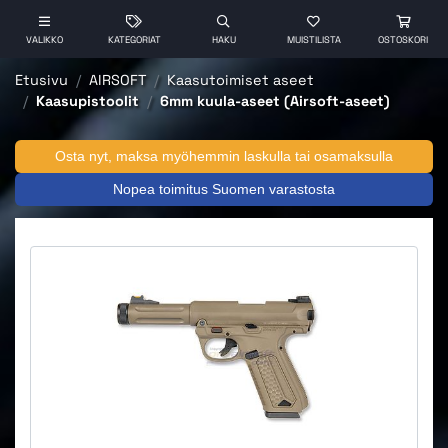
VALIKKO
KATEGORIAT
HAKU
MUISTILISTA
OSTOSKORI
Etusivu
AIRSOFT
Kaasutoimiset aseet
Kaasupistoolit
6mm kuula-aseet (Airsoft-aseet)
Osta nyt, maksa myöhemmin laskulla tai osamaksulla
Nopea toimitus Suomen varastosta