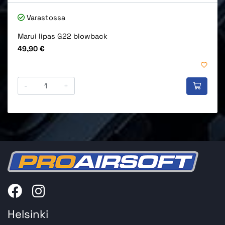
Varastossa
Marui lipas G22 blowback
Hinta
49,90 €
-
+
Helsinki