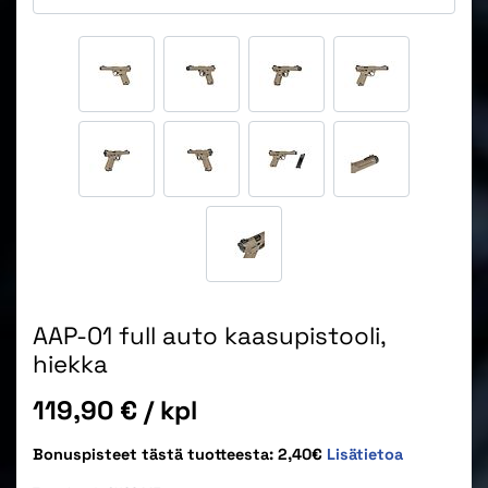
AAP-01 full auto kaasupistooli,
hiekka
Hinta
119,90 €
/ kpl
Bonuspisteet tästä tuotteesta: 2,40€
Lisätietoa