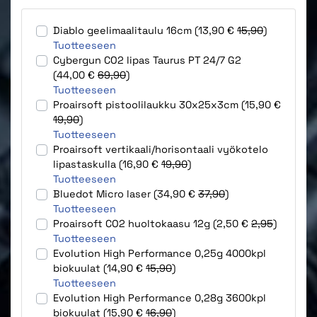
Diablo geelimaalitaulu 16cm (13,90 €
15,90
)
Tuotteeseen
Cybergun CO2 lipas Taurus PT 24/7 G2
(44,00 €
69,90
)
Tuotteeseen
Proairsoft pistoolilaukku 30x25x3cm (15,90 €
19,90
)
Tuotteeseen
Proairsoft vertikaali/horisontaali vyökotelo
lipastaskulla (16,90 €
19,90
)
Tuotteeseen
Bluedot Micro laser (34,90 €
37,90
)
Tuotteeseen
Proairsoft CO2 huoltokaasu 12g (2,50 €
2,95
)
Tuotteeseen
Evolution High Performance 0,25g 4000kpl
biokuulat (14,90 €
15,90
)
Tuotteeseen
Evolution High Performance 0,28g 3600kpl
biokuulat (15,90 €
16,90
)