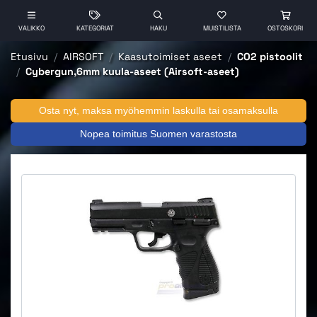
VALIKKO
KATEGORIAT
HAKU
MUISTILISTA
OSTOSKORI
Etusivu
AIRSOFT
Kaasutoimiset aseet
CO2 pistoolit
Cybergun,6mm kuula-aseet (Airsoft-aseet)
Osta nyt, maksa myöhemmin laskulla tai osamaksulla
Nopea toimitus Suomen varastosta