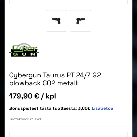
Cybergun Taurus PT 24/7 G2
blowback CO2 metalli
Hinta
179,90 €
/ kpl
Bonuspisteet tästä tuotteesta: 3,60€
Lisätietoa
Tuotekoodi:
210520