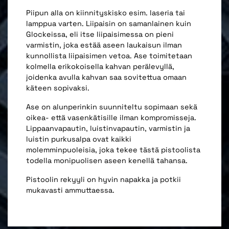
Piipun alla on kiinnityskisko esim. laseria tai
lamppua varten. Liipaisin on samanlainen kuin
Glockeissa, eli itse liipaisimessa on pieni
varmistin, joka estää aseen laukaisun ilman
kunnollista liipaisimen vetoa. Ase toimitetaan
kolmella erikokoisella kahvan perälevyllä,
joidenka avulla kahvan saa sovitettua omaan
käteen sopivaksi.
Ase on alunperinkin suunniteltu sopimaan sekä
oikea- että vasenkätisille ilman kompromisseja.
Lippaanvapautin, luistinvapautin, varmistin ja
luistin purkusalpa ovat kaikki
molemminpuoleisia, joka tekee tästä pistoolista
todella monipuolisen aseen kenellä tahansa.
Pistoolin rekyyli on hyvin napakka ja potkii
mukavasti ammuttaessa.