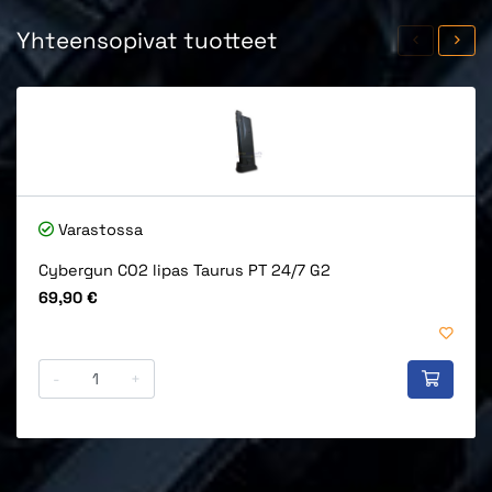
Yhteensopivat tuotteet
Varastossa
Cybergun CO2 lipas Taurus PT 24/7 G2
Hinta
69,90 €
-
+