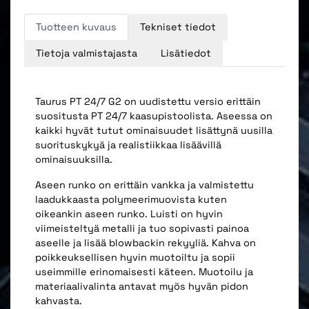
Tuotteen kuvaus
Tekniset tiedot
Tietoja valmistajasta
Lisätiedot
Taurus PT 24/7 G2 on uudistettu versio erittäin
suositusta PT 24/7 kaasupistoolista. Aseessa on
kaikki hyvät tutut ominaisuudet lisättynä uusilla
suorituskykyä ja realistiikkaa lisäävillä
ominaisuuksilla.
Aseen runko on erittäin vankka ja valmistettu
laadukkaasta polymeerimuovista kuten
oikeankin aseen runko. Luisti on hyvin
viimeisteltyä metalli ja tuo sopivasti painoa
aseelle ja lisää blowbackin rekyyliä. Kahva on
poikkeuksellisen hyvin muotoiltu ja sopii
useimmille erinomaisesti käteen. Muotoilu ja
materiaalivalinta antavat myös hyvän pidon
kahvasta.