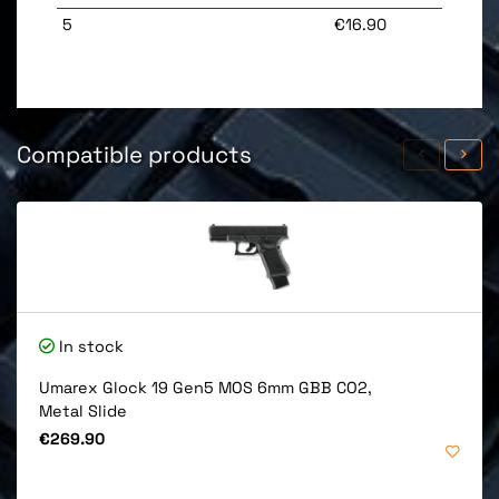
5
€16.90
Compatible products
In stock
Umarex Glock 19 Gen5 MOS 6mm GBB CO2,
Metal Slide
Price
€269.90