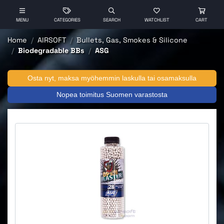
MENU
CATEGORIES
SEARCH
WATCHLIST
CART
Home
AIRSOFT
Bullets, Gas, Smokes & Silicone
Biodegradable BBs
ASG
Osta nyt, maksa myöhemmin laskulla tai osamaksulla
Nopea toimitus Suomen varastosta