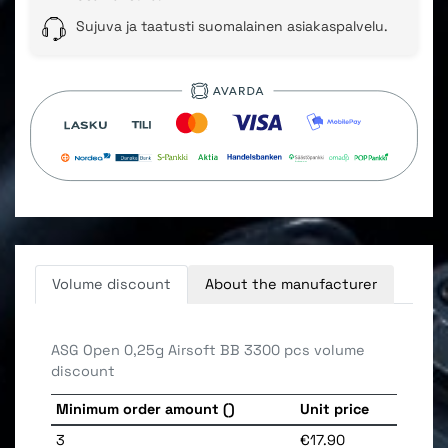
Sujuva ja taatusti suomalainen asiakaspalvelu.
Volume discount
About the manufacturer
ASG Open 0,25g Airsoft BB 3300 pcs
volume
discount
Minimum order amount ()
Unit price
3
€17.90