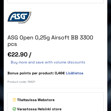
ASG Open 0,25g Airsoft BB 3300
pcs
Price
€22.90
/
Buy more and save with volume discounts
Bonus points per product: 0,46€
Lisätietoa
Product code:
19421
Tilattavissa
Webstore
Varastossa
Helsinki store