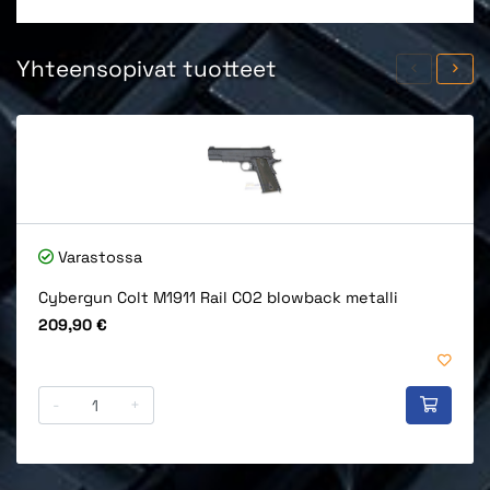
Yhteensopivat tuotteet
Varastossa
Cybergun Colt M1911 Rail CO2 blowback metalli
Hinta
209,90 €
-
+