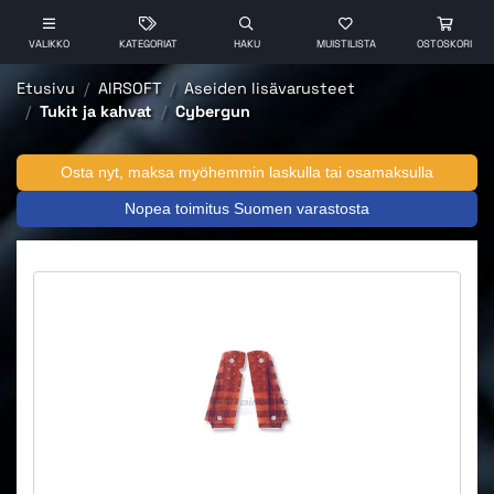
VALIKKO
KATEGORIAT
HAKU
MUISTILISTA
OSTOSKORI
Etusivu
AIRSOFT
Aseiden lisävarusteet
Tukit ja kahvat
Cybergun
Osta nyt, maksa myöhemmin laskulla tai osamaksulla
Nopea toimitus Suomen varastosta