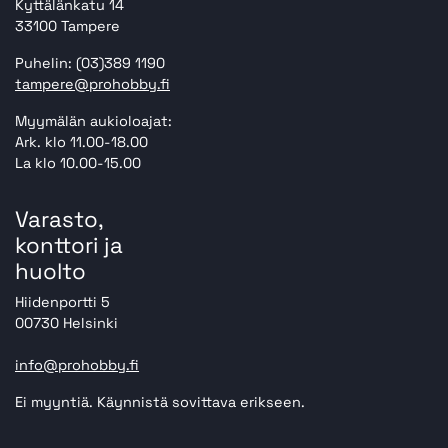
Kyttälänkatu 14
33100 Tampere
Puhelin: (03)389 1190
tampere@prohobby.fi
Myymälän aukioloajat:
Ark. klo 11.00-18.00
La klo 10.00-15.00
Varasto,
konttori ja
huolto
Hiidenportti 5
00730 Helsinki
info@prohobby.fi
Ei myyntiä. Käynnistä sovittava erikseen.