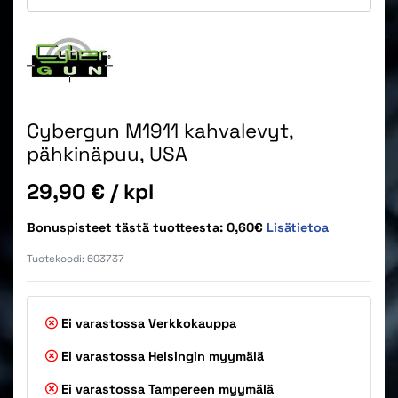
Cybergun M1911 kahvalevyt,
pähkinäpuu, USA
Hinta
29,90 €
/ kpl
Bonuspisteet tästä tuotteesta: 0,60€
Lisätietoa
Tuotekoodi:
603737
Ei varastossa
Verkkokauppa
Ei varastossa
Helsingin myymälä
Ei varastossa
Tampereen myymälä