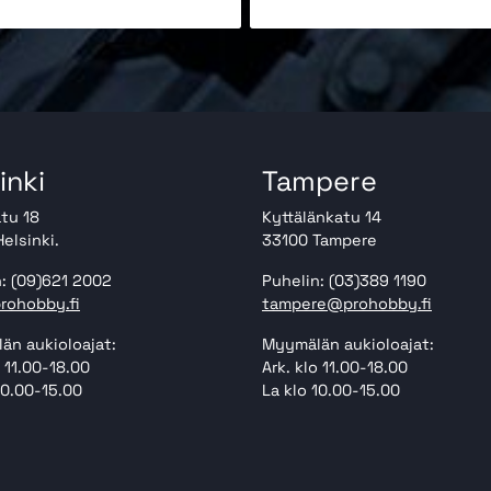
inki
Tampere
tu 18
Kyttälänkatu 14
elsinki.
33100 Tampere
: (09)621 2002
Puhelin: (03)389 1190
rohobby.fi
tampere@prohobby.fi
än aukioloajat:
Myymälän aukioloajat:
o 11.00-18.00
Ark. klo 11.00-18.00
10.00-15.00
La klo 10.00-15.00