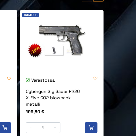
TARJOUS
TARJ
-21%
Varastossa
Varastos
Cybergun Sig Sauer P226
Swiss Arms
X-Five CO2 blowback
blowback, m
metalli
hopea/mus
Hinta
Alkuperäin
199,80 €
189,90 €
A
2
-
+
-