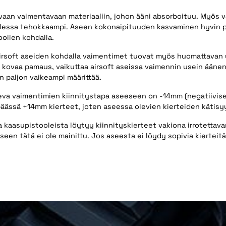
aan vaimentavaan materiaaliin, johon ääni absorboituu. Myös va
lessa tehokkaampi. Aseen kokonaipituuden kasvaminen hyvin p
oolien kohdalla.
airsoft aseiden kohdalla vaimentimet tuovat myös huomattavan u
kovaa pamaus, vaikuttaa airsoft aseissa vaimennin usein ääne
 paljon vaikeampi määrittää.
leva vaimentimien kiinnitystapa aseeseen on -14mm (negatiivise
päässä +14mm kierteet, joten aseessa olevien kierteiden kätisyy
kaasupistooleista löytyy kiinnityskierteet vakiona irrotettava
een tätä ei ole mainittu. Jos aseesta ei löydy sopivia kierteitä