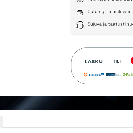
Osta nyt ja maksa my
Sujuva ja taatusti s