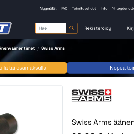
Myymälät
FAQ
Toimitusehdot
Info
Yhteydenott
Rekisteröidy
Kir
änenvaimentimet
Swiss Arms
lla tai osamaksulla
Nopea toi
Swiss Arms ääne