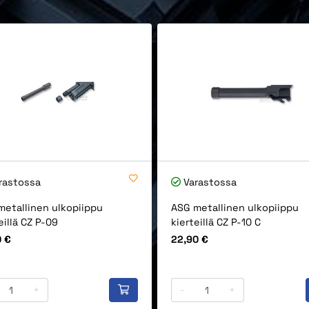
rastossa
Varastossa
metallinen ulkopiippu
ASG metallinen ulkopiippu
eillä CZ P-09
kierteillä CZ P-10 C
Hinta
0 €
22,90 €
+
-
+