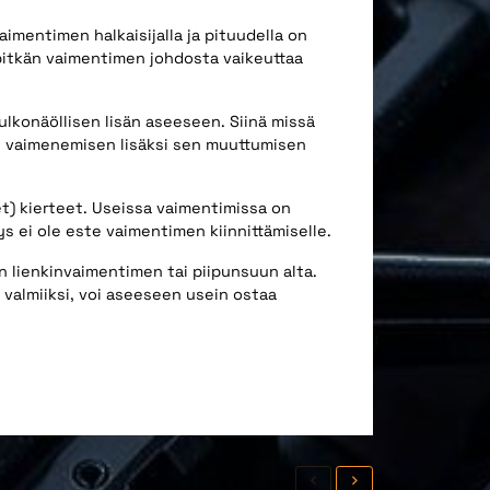
imentimen halkaisijalla ja pituudella on
itkän vaimentimen johdosta vaikeuttaa
lkonäöllisen lisän aseeseen. Siinä missä
n vaimenemisen lisäksi sen muuttumisen
t) kierteet. Useissa vaimentimissa on
s ei ole este vaimentimen kiinnittämiselle.
n lienkinvaimentimen tai piipunsuun alta.
 valmiiksi, voi aseeseen usein ostaa