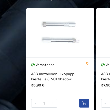
Varastossa
Va
ASG metallinen ulkopiippu
ASG 
kierteillä SP-01 Shadow
kiert
Hinta
Hinta
35,90 €
37,9
-
+
-