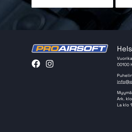
Hels
Vuorika
00100 H
Puhelin
info@p
Myymäl
Ark. kl
La klo 