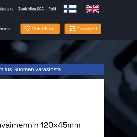
olomake
Back Alley CQC
Pelit
jaudu
Muistilista
Ostoskori
mitus Suomen varastosta
nvaimennin 120x45mm