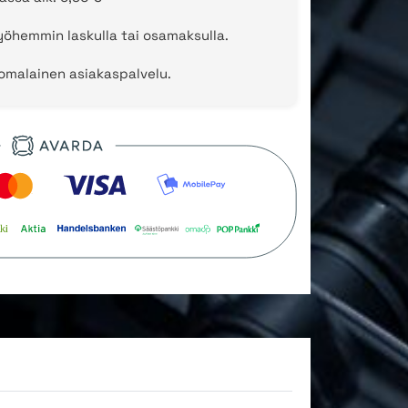
öhemmin laskulla tai osamaksulla.
uomalainen asiakaspalvelu.