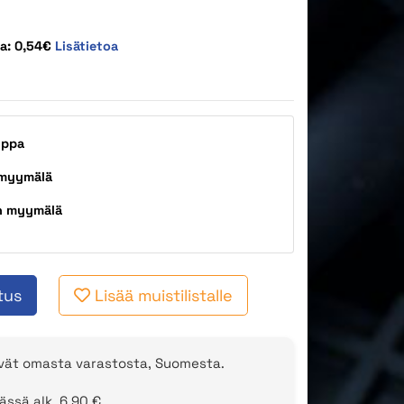
ta: 0,54€
Lisätietoa
uppa
 myymälä
n myymälä
tus
Lisää muistilistalle
evät omasta varastosta, Suomesta.
ässä alk. 6,90 €