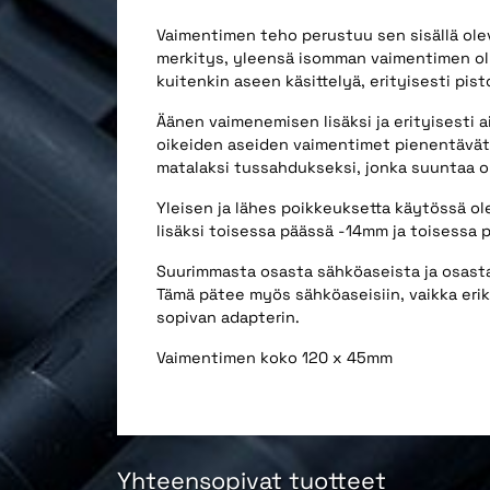
Vaimentimen teho perustuu sen sisällä olev
merkitys, yleensä isomman vaimentimen ol
kuitenkin aseen käsittelyä, erityisesti pist
Äänen vaimenemisen lisäksi ja erityisesti 
oikeiden aseiden vaimentimet pienentävät 
matalaksi tussahdukseksi, jonka suuntaa on
Yleisen ja lähes poikkeuksetta käytössä o
lisäksi toisessa päässä -14mm ja toisessa 
Suurimmasta osasta sähköaseista ja osasta 
Tämä pätee myös sähköaseisiin, vaikka eriks
sopivan adapterin.
Vaimentimen koko 120 x 45mm
Yhteensopivat tuotteet