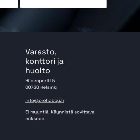
Varasto,
konttori ja
huolto
Hiidenportti 5
00730 Helsinki
info@prohobby.fi
Ei myyntiä. Käynnistä sovittava
erikseen.