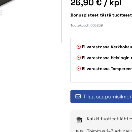
Hinta
26,90 €
/ kpl
Bonuspisteet tästä tuottees
Tuotekoodi:
605259
Ei varastossa
Verkkoka
Ei varastossa
Helsingin
Ei varastossa
Tamperee
Tilaa saapumisilmoi
Kaikki tuotteet läht
Toimitus 1–3 arkipäiv