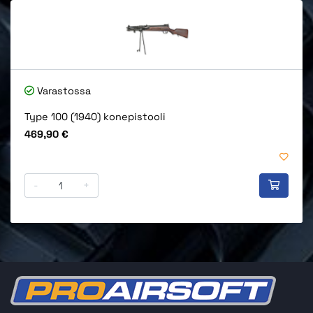
Varastossa
Type 100 (1940) konepistooli
Hinta
469,90 €
-
+