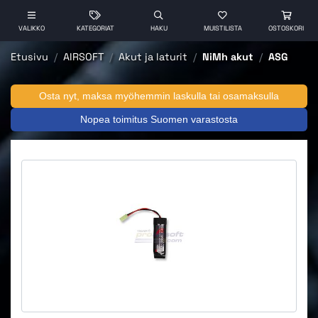
VALIKKO
KATEGORIAT
HAKU
MUISTILISTA
OSTOSKORI
Etusivu
AIRSOFT
Akut ja laturit
NiMh akut
ASG
Osta nyt, maksa myöhemmin laskulla tai osamaksulla
Nopea toimitus Suomen varastosta