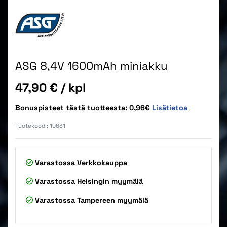
ASG 8,4V 1600mAh miniakku
Hinta
47,90 €
/ kpl
Bonuspisteet tästä tuotteesta: 0,96€
Lisätietoa
Tuotekoodi:
19631
Varastossa
Verkkokauppa
Varastossa
Helsingin myymälä
Varastossa
Tampereen myymälä