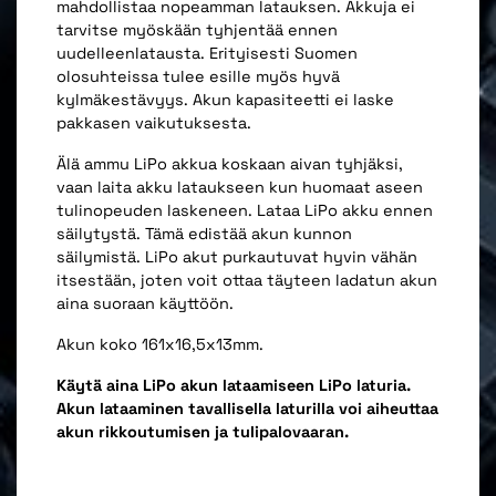
mahdollistaa nopeamman latauksen. Akkuja ei
tarvitse myöskään tyhjentää ennen
uudelleenlatausta. Erityisesti Suomen
olosuhteissa tulee esille myös hyvä
kylmäkestävyys. Akun kapasiteetti ei laske
pakkasen vaikutuksesta.
Älä ammu LiPo akkua koskaan aivan tyhjäksi,
vaan laita akku lataukseen kun huomaat aseen
tulinopeuden laskeneen. Lataa LiPo akku ennen
säilytystä. Tämä edistää akun kunnon
säilymistä. LiPo akut purkautuvat hyvin vähän
itsestään, joten voit ottaa täyteen ladatun akun
aina suoraan käyttöön.
Akun koko 161x16,5x13mm.
Käytä aina LiPo akun lataamiseen LiPo laturia.
Akun lataaminen tavallisella laturilla voi aiheuttaa
akun rikkoutumisen ja tulipalovaaran.