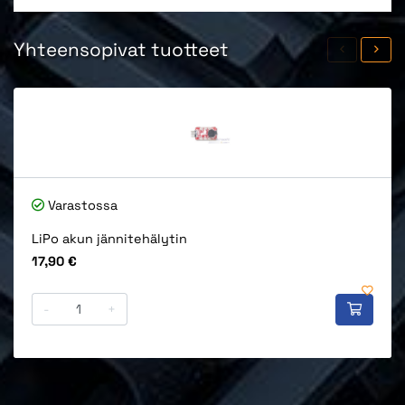
Yhteensopivat tuotteet
Varastossa
LiPo akun jännitehälytin
Hinta
17,90 €
-
+