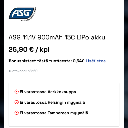
ASG 11.1V 900mAh 15C LiPo akku
Hinta
26,90 €
/ kpl
Bonuspisteet tästä tuotteesta: 0,54€
Lisätietoa
Tuotekoodi:
18569
Ei varastossa
Verkkokauppa
Ei varastossa
Helsingin myymälä
Ei varastossa
Tampereen myymälä