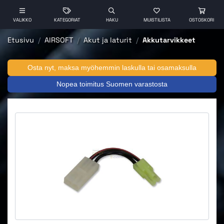
VALIKKO
KATEGORIAT
HAKU
MUISTILISTA
OSTOSKORI
Etusivu
AIRSOFT
Akut ja laturit
Akkutarvikkeet
Osta nyt, maksa myöhemmin laskulla tai osamaksulla
Nopea toimitus Suomen varastosta