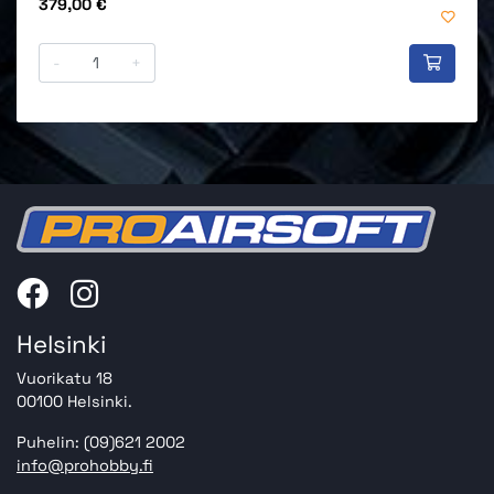
Hinta
379,00 €
-
+
Helsinki
Vuorikatu 18
00100 Helsinki.
Puhelin: (09)621 2002
info@prohobby.fi