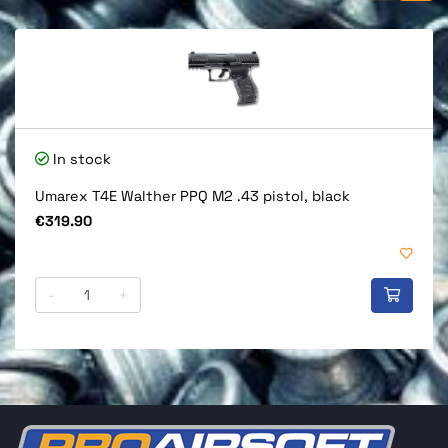
In stock
Umarex T4E Walther PPQ M2 .43 pistol, black
Price
€319.90
-
+