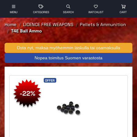
MENU
CATEGORIES
SEARCH
WATCHLIST
CART
Home
LICENCE FREE WEAPONS
Pellets & Ammunition
T4E Ball Ammo
Osta nyt, maksa myöhemmin laskulla tai osamaksulla
Nopea toimitus Suomen varastosta
OFFER
-22%