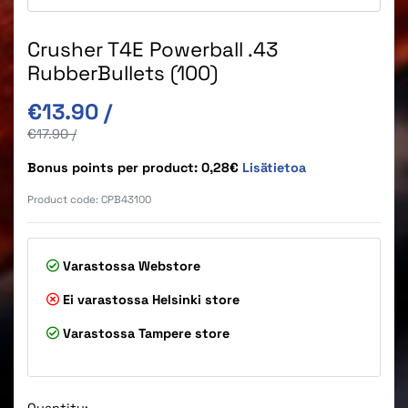
Crusher T4E Powerball .43
RubberBullets (100)
Original price
€13.90
/
Original price
€17.90
/
Bonus points per product: 0,28€
Lisätietoa
Product code:
CPB43100
Varastossa
Webstore
Ei varastossa
Helsinki store
Varastossa
Tampere store