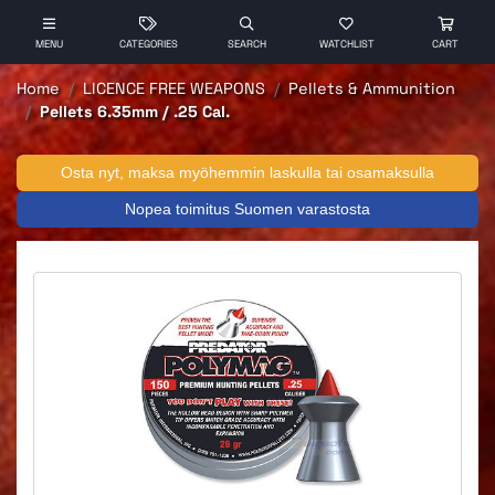
MENU
CATEGORIES
SEARCH
WATCHLIST
CART
Home
LICENCE FREE WEAPONS
Pellets & Ammunition
Pellets 6.35mm / .25 Cal.
Osta nyt, maksa myöhemmin laskulla tai osamaksulla
Nopea toimitus Suomen varastosta