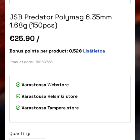
JSB Predator Polymag 6.35mm
1.68g (150pcs)
Price
€25.90
/
Bonus points per product: 0,52€
Lisätietoa
Product code:
JSB50738
Varastossa
Webstore
Varastossa
Helsinki store
Varastossa
Tampere store
Quantity: