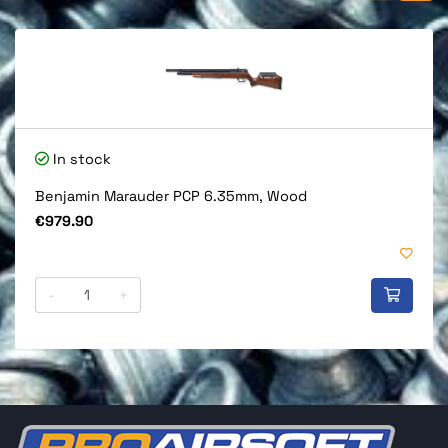
In stock
Benjamin Marauder PCP 6.35mm, Wood
Price
€979.90
-
+