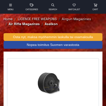
MENU
CATEGORIES
SEARCH
WATCHLIST
CART
Home
LICENCE FREE WEAPONS
Airgun Magazines
Air Rifle Magazines
Aselkon
Osta nyt, maksa myöhemmin laskulla tai osamaksulla
Nopea toimitus Suomen varastosta