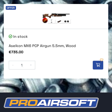
OFFER
In stock
Aselkon MX6 PCP Airgun 5.5mm, Wood
Price
€735.00
-
+