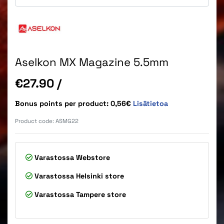
Aselkon MX Magazine 5.5mm
Price
€27.90
/
Bonus points per product: 0,56€
Lisätietoa
Product code:
ASMG22
Varastossa
Webstore
Varastossa
Helsinki store
Varastossa
Tampere store