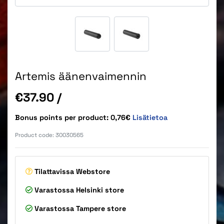
Artemis äänenvaimennin
Price
€37.90
/
Bonus points per product: 0,76€
Lisätietoa
Product code:
30030565
Tilattavissa
Webstore
Varastossa
Helsinki store
Varastossa
Tampere store