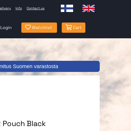
elivery
Info
Contact us
Login
Watchlist
Cart
mitus Suomen varastosta
t Pouch Black