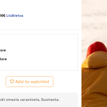
,26€
Lisätietoa
tore
tore
Add to watchlist
evät omasta varastosta, Suomesta.