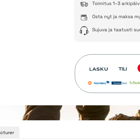
Toimitus 1–3 arkipäiv
Osta nyt ja maksa my
Sujuva ja taatusti s
cturer