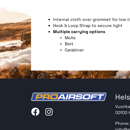
Internal cloth over grommet for low l
Hook & Loop Strap to secure light
Multiple carrying options
Molle
Belt
Carabiner
Hels
Vuorika
00100 H
Phone:
info@p