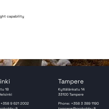
ight capability
inki
Tampere
tu 18
Kyttälänkatu 14
elsinki
33100 Tampere
 +358 9 621 2002
Phone: +358 3 389 1190
rohobby.fi
tampere@prohobby.fi