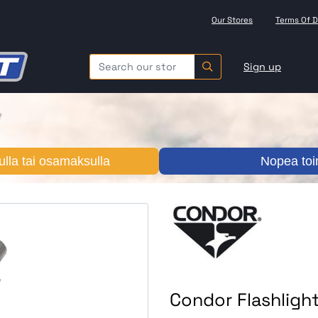
Our Stores
Terms Of D
Sign up
lla tai osamaksulla
Nopea toi
Condor Flashligh