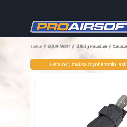
Home
EQUIPMENT
Utility Pouches
Condor
Osta nyt, maksa myöhemmin lasku