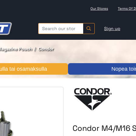
Our Stores
Terms Of D
Sign up
 Magazine Pouch
Condor
lla tai osamaksulla
Nopea toi
Condor M4/M16 S