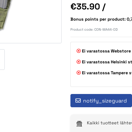
Price
€35.90
/
Bonus points per product: 0
Product code:
CON-MA44-OD
Ei varastossa
Webstore
Ei varastossa
Helsinki s
Ei varastossa
Tampere s
notify_sizeguard
Kaikki tuotteet läht