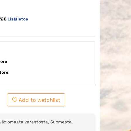
,72€
Lisätietoa
tore
tore
Add to watchlist
evät omasta varastosta, Suomesta.