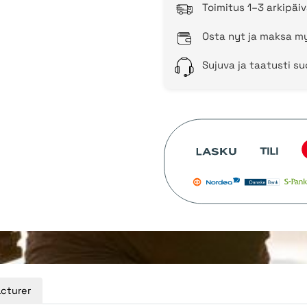
Toimitus 1–3 arkipäiv
Osta nyt ja maksa my
Sujuva ja taatusti s
cturer