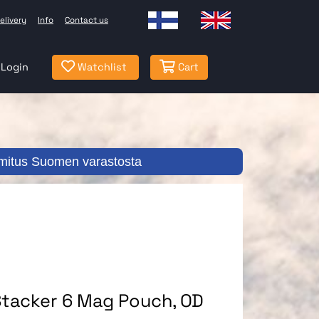
elivery
Info
Contact us
Login
Watchlist
Cart
mitus Suomen varastosta
tacker 6 Mag Pouch, OD