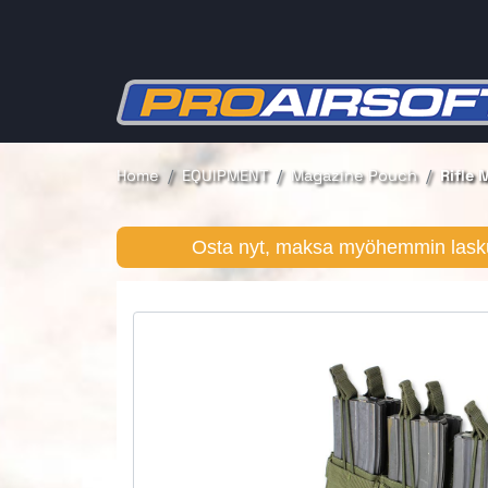
Home
EQUIPMENT
Magazine Pouch
Rifle
Osta nyt, maksa myöhemmin lasku