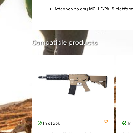
Attaches to any MOLLE/PALS platform
Compatible products
In stock
In