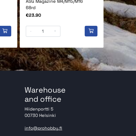
ASG Magazine M4/M15/M16
Diablo PAS
68rd
Price
€35.90
Price
€23.90
-
+
-
Warehouse
and office
Hiidenportti 5
00730 Helsinki
info@prohobby.fi