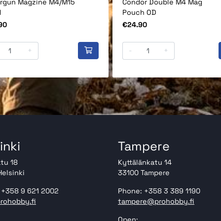
rgun Magzine M4/M15
Condor Double M4 Mag
d
Pouch OD
Price
90
€24.90
+
-
+
inki
Tampere
tu 18
Kyttälänkatu 14
elsinki
33100 Tampere
 +358 9 621 2002
Phone: +358 3 389 1190
rohobby.fi
tampere@prohobby.fi
Open: