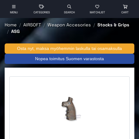
MENU
CATEGORIES
SEARCH
WATCHLIST
CART
Home
AIRSOFT
Weapon Accesories
Stocks & Grips
ASG
Osta nyt, maksa myöhemmin laskulla tai osamaksulla
Nopea toimitus Suomen varastosta