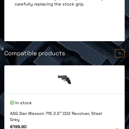
carefully replacing the stock grip.
Compatible products
In stock
ASG Dan Wesson 715 2.5" CO2 Revolver, Steel
Grey
Price
€199.90