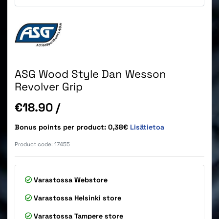
ASG Wood Style Dan Wesson
Revolver Grip
Price
€18.90
/
Bonus points per product: 0,38€
Lisätietoa
Product code:
17455
Varastossa
Webstore
Varastossa
Helsinki store
Varastossa
Tampere store