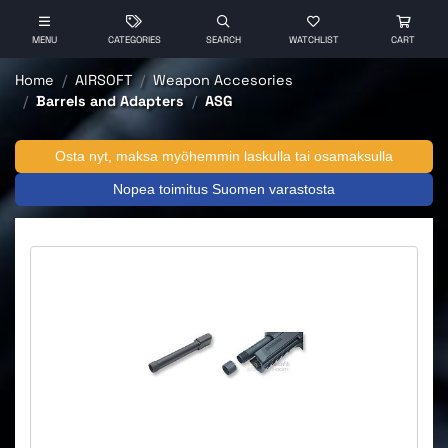
MENU
CATEGORIES
SEARCH
WATCHLIST
CART
Home
AIRSOFT
Weapon Accesories
Barrels and Adapters
ASG
Osta nyt, maksa myöhemmin laskulla tai osamaksulla
Nopea toimitus Suomen varastosta