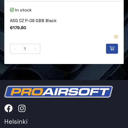
In stock
ASG CZ P-09 GBB Black
Price
€179.90
-
+
Helsinki