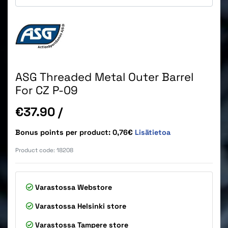
ASG Threaded Metal Outer Barrel
For CZ P-09
Price
€37.90
/
Bonus points per product: 0,76€
Lisätietoa
Product code:
18208
Varastossa
Webstore
Varastossa
Helsinki store
Varastossa
Tampere store